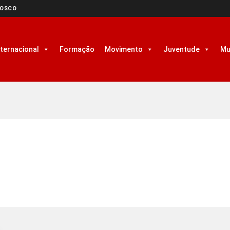
NOSCO
nternacional
Formação
Movimento
Juventude
Mu