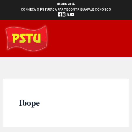
Ir
06/08/2026
CONHEÇA O PSTU
FAÇA PARTE
CONTRIBUA
FALE CONOSCO
para
o
conteúdo
Ibope