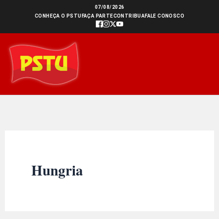
Ir
07/08/2026
CONHEÇA O PSTU
FAÇA PARTE
CONTRIBUA
FALE CONOSCO
para
o
conteúdo
Hungria