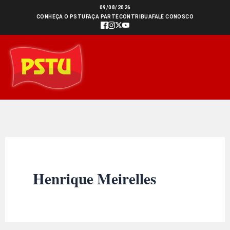
Ir
09/08/2026
CONHEÇA O PSTU
FAÇA PARTE
CONTRIBUA
FALE CONOSCO
para
o
conteúdo
Henrique Meirelles