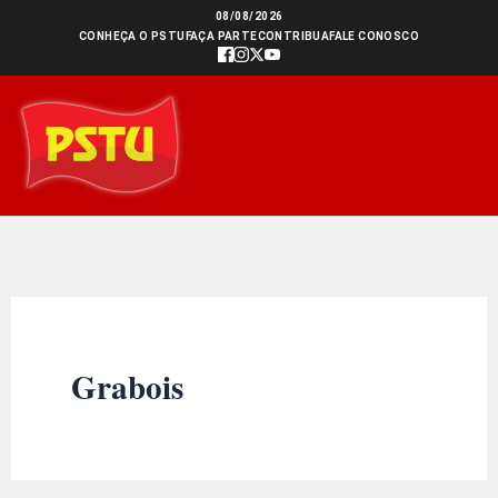
Ir
08/08/2026
CONHEÇA O PSTU
FAÇA PARTE
CONTRIBUA
FALE CONOSCO
para
o
conteúdo
Grabois