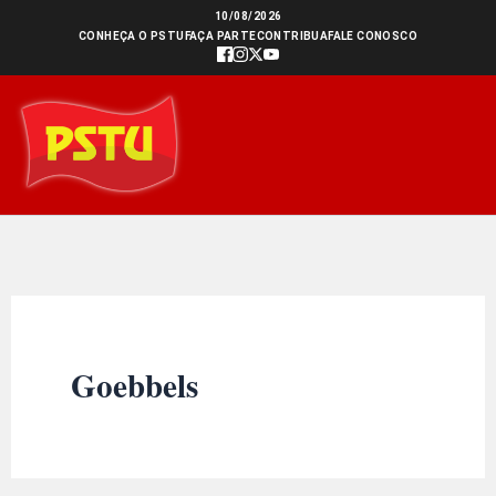
Ir
10/08/2026
CONHEÇA O PSTU
FAÇA PARTE
CONTRIBUA
FALE CONOSCO
para
o
conteúdo
Goebbels