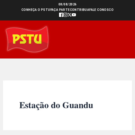
Ir
08/08/2026
CONHEÇA O PSTU
FAÇA PARTE
CONTRIBUA
FALE CONOSCO
para
o
conteúdo
Estação do Guandu