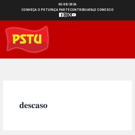
Ir
05/08/2026
CONHEÇA O PSTU
FAÇA PARTE
CONTRIBUA
FALE CONOSCO
para
o
conteúdo
descaso