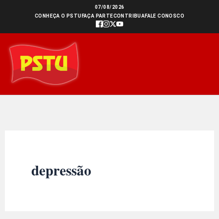
Ir
07/08/2026
CONHEÇA O PSTU
FAÇA PARTE
CONTRIBUA
FALE CONOSCO
para
o
conteúdo
depressão