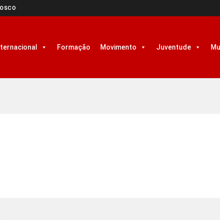
NOSCO
nternacional
Formação
Movimento
Juventude
Mu