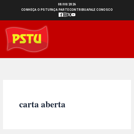
Ir
08/08/2026
CONHEÇA O PSTU
FAÇA PARTE
CONTRIBUA
FALE CONOSCO
para
o
conteúdo
carta aberta