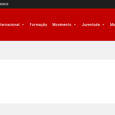
NOSCO
nternacional
Formação
Movimento
Juventude
Mu