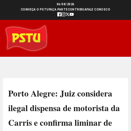
Ir
06/08/2026
CONHEÇA O PSTU
FAÇA PARTE
CONTRIBUA
FALE CONOSCO
para
o
conteúdo
Porto Alegre: Juiz considera
ilegal dispensa de motorista da
Carris e confirma liminar de