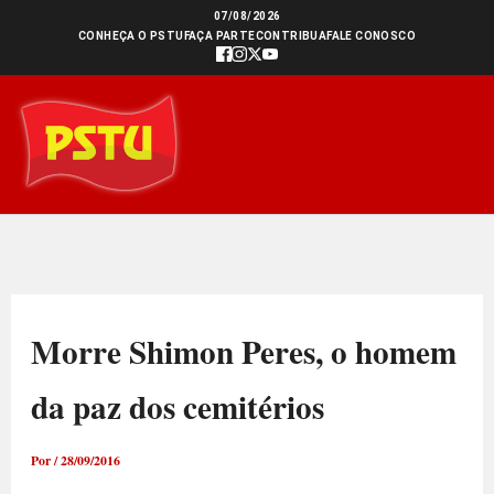
Ir
07/08/2026
CONHEÇA O PSTU
FAÇA PARTE
CONTRIBUA
FALE CONOSCO
para
o
conteúdo
Morre Shimon Peres, o homem
da paz dos cemitérios
Por
/
28/09/2016