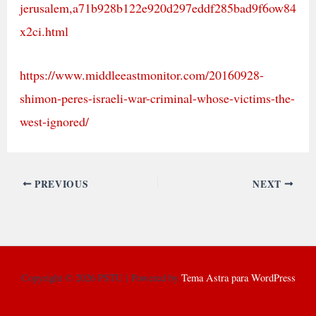
jerusalem,a71b928b122e920d297eddf285bad9f6ow84
x2ci.html
https://www.middleeastmonitor.com/20160928-
shimon-peres-israeli-war-criminal-whose-victims-the-
west-ignored/
PREVIOUS
NEXT
Copyright © 2026 PSTU | Powered by
Tema Astra para WordPress