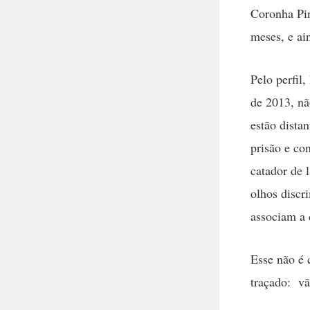
Coronha Pin
meses, e ai
Pelo perfil
de 2013, nã
estão dista
prisão e co
catador de 
olhos discr
associam a 
Esse não é 
traçado: vã