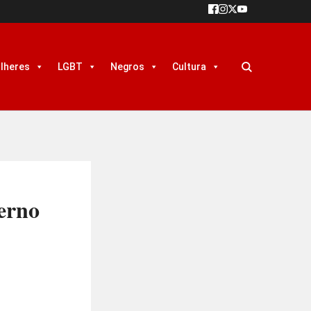
lheres
LGBT
Negros
Cultura
verno