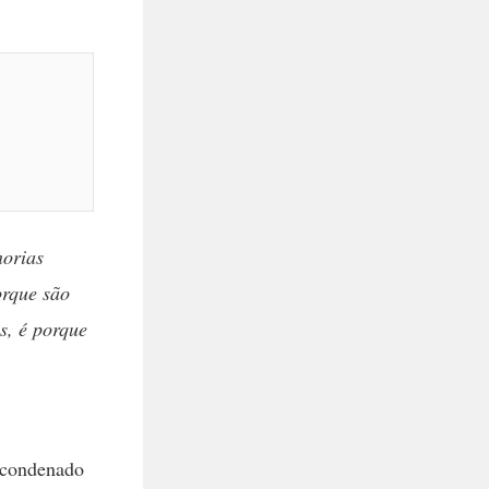
norias
orque são
s, é porque
, condenado