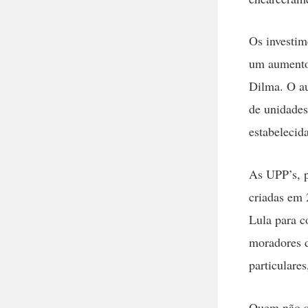
Os investi
um aumento 
Dilma. O au
de unidades
estabelecid
As UPP’s, p
criadas em 
Lula para c
moradores 
particulares
Quem não s