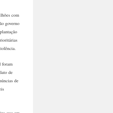
ilhões com
ão governo
plantação
ioritárias
iolência.
l foram
dato de
núncias de
eis
iro que em