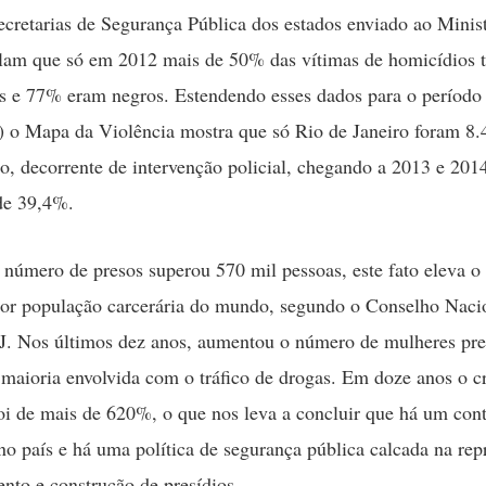
cretarias de Segurança Pública dos estados enviado ao Minist
elam que só em 2012 mais de 50% das vítimas de homicídios 
s e 77% eram negros. Estendendo esses dados para o período
 o Mapa da Violência mostra que só Rio de Janeiro foram 8.
o, decorrente de intervenção policial, chegando a 2013 e 201
de 39,4%.
número de presos superou 570 mil pessoas, este fato eleva o 
ior população carcerária do mundo, segundo o Conselho Naci
J. Nos últimos dez anos, aumentou o número de mulheres pre
maioria envolvida com o tráfico de drogas. Em doze anos o c
foi de mais de 620%, o que nos leva a concluir que há um cont
no país e há uma política de segurança pública calcada na rep
nto e construção de presídios.