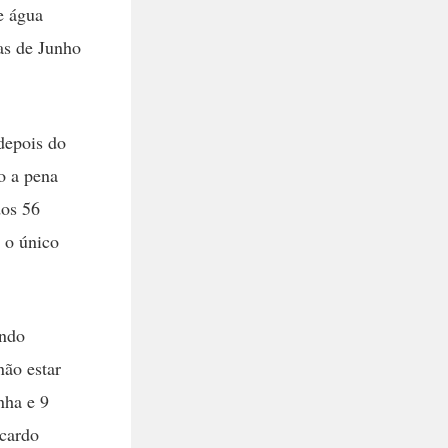
e água
as de Junho
depois do
o a pena
dos 56
i o único
ando
não estar
nha e 9
icardo