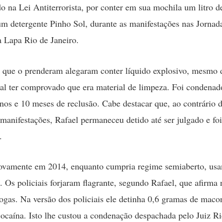
o na Lei Antiterrorista, por conter em sua mochila um litro d
 um detergente Pinho Sol, durante as manifestações nas Jornad
a Lapa Rio de Janeiro.
s que o prenderam alegaram conter líquido explosivo, mesmo 
ial ter comprovado que era material de limpeza. Foi condenad
os e 10 meses de reclusão. Cabe destacar que, ao contrário 
 manifestações, Rafael permaneceu detido até ser julgado e fo
.
novamente em 2014, enquanto cumpria regime semiaberto, us
a. Os policiais forjaram flagrante, segundo Rafael, que afirma 
ogas. Na versão dos policiais ele detinha 0,6 gramas de maco
ocaína. Isto lhe custou a condenação despachada pelo Juiz R