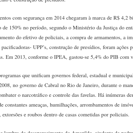
mentos com segurança em 2014 chegaram à marca de R$ 4,2 b
de 150% no período, segundo o Ministério da Justiça do ent
mento do efetivo de policiais, a compra de armamentos, a im
 pacificadoras- UPP’s, construção de presídios, foram ações pr
as. Em 2013, conforme o IPEA, gastou-se 5,4% do PIB com v
rogramas que unificam governos federal, estadual e municipa
2008, no governo de Cabral no Rio de Janeiro, durante o man
ombater o narcotráfico e controle das favelas. Há inúmeras de
de constantes ameaças, humilhações, arrombamentos de imóv
, extorsões e roubos dentro de casas cometidas por policiais.
e lembra do desaparecimento do Amarildo, ajudante de pedre