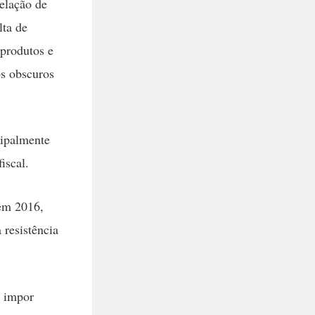
elação de
lta de
 produtos e
os obscuros
cipalmente
iscal.
 em 2016,
 resistência
o impor