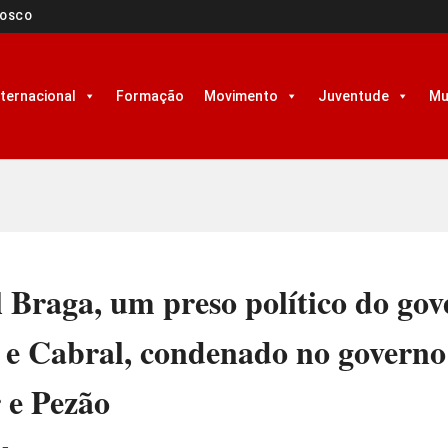
NOSCO
nternacional
Formação
Movimento
Juventude
Mu
 Braga, um preso político do go
 e Cabral, condenado no governo
 e Pezão