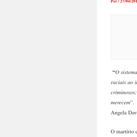
Por
/
27/04/20
“
O sistema
raciais ao 
criminosos;
merecem
”.
Angela Dav
O martírio 