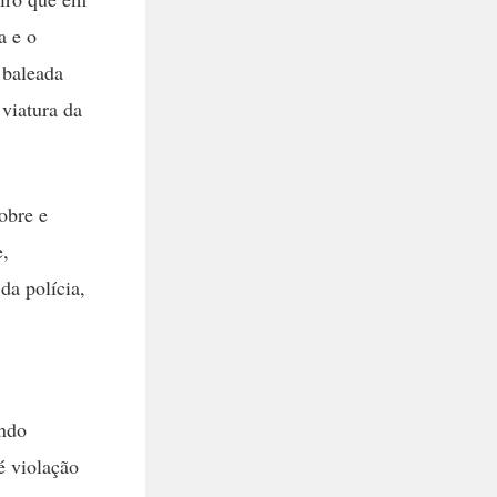
a e o
 baleada
 viatura da
obre e
e,
da polícia,
endo
é violação