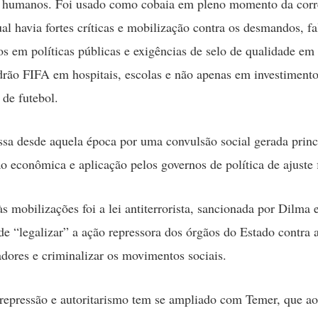
s humanos. Foi usado como cobaia em pleno momento da corr
al havia fortes críticas e mobilização contra os desmandos, fa
os em políticas públicas e exigências de selo de qualidade em
drão FIFA em hospitais, escolas e não apenas em investiment
 de futebol.
ssa desde aquela época por uma convulsão social gerada prin
ão econômica e aplicação pelos governos de política de ajuste f
às mobilizações foi a lei antiterrorista, sancionada por Dilma
e “legalizar” a ação repressora dos órgãos do Estado contra a
adores e criminalizar os movimentos sociais.
repressão e autoritarismo tem se ampliado com Temer, que a