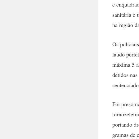
e enquadrad
sanitária e
na região d
Os policiai
laudo peric
máxima 5 an
detidos nas
sentenciado
Foi preso 
tornozeleir
portando dr
gramas de c