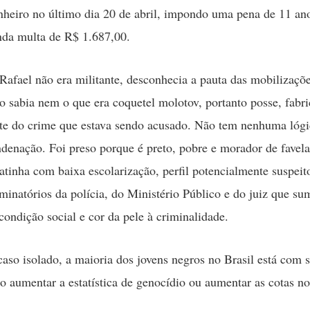
heiro no último dia 20 de abril, impondo uma pena de 11 ano
nda multa de R$ 1.687,00.
, Rafael não era militante, desconhecia a pauta das mobilizaçõ
o sabia nem o que era coquetel molotov, portanto posse, fabr
nte do crime que estava sendo acusado. Não tem nenhuma lógi
ndenação. Foi preso porque é preto, pobre e morador de favel
latinha com baixa escolarização, perfil potencialmente suspeit
iminatórios da polícia, do Ministério Público e do juiz que s
condição social e cor da pele à criminalidade.
caso isolado, a maioria dos jovens negros no Brasil está com 
o aumentar a estatística de genocídio ou aumentar as cotas no