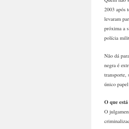
2003 após t
levaram par
próxima a su
polícia mili
Não dá para
negra é ext
transporte,
único pape
O que está
O julgament
criminaliza