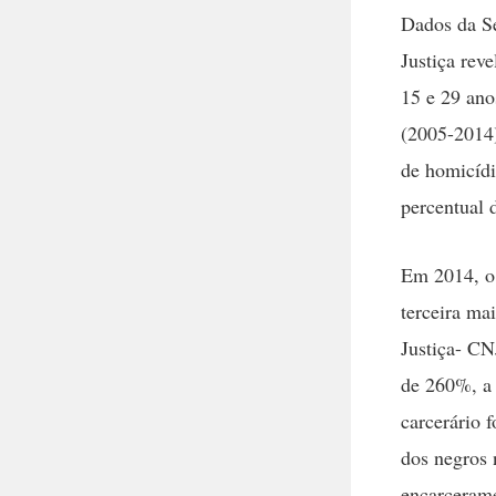
Dados da Se
Justiça rev
15 e 29 ano
(2005-2014)
de homicídi
percentual 
Em 2014, o 
terceira ma
Justiça- CN
de 260%, a 
carcerário 
dos negros 
encarcerame