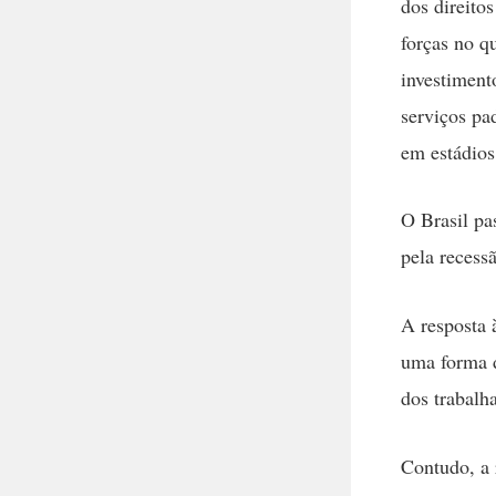
dos direito
forças no qu
investiment
serviços pa
em estádios
O Brasil pa
pela recess
A resposta 
uma forma d
dos trabalh
Contudo, a 