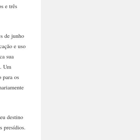
s e três
es de junho
icação e uso
ca sua
a. Um
o para os
umariamente
seu destino
s presídios.