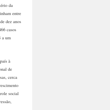
ério da
tinham entre
 de dez anos
466 casos
4 a um
país à
onal de
sas, cerca
rescimento
role social
ressão,