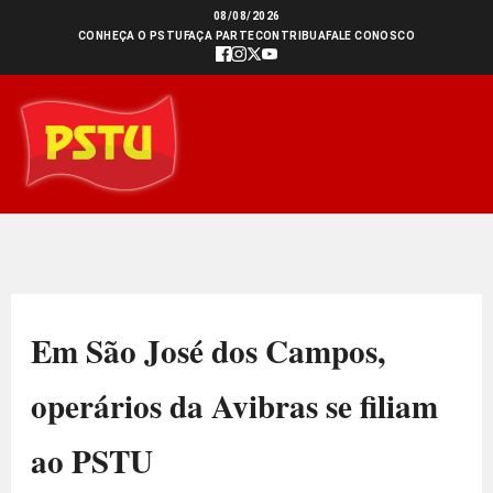
Ir
08/08/2026
CONHEÇA O PSTU
FAÇA PARTE
CONTRIBUA
FALE CONOSCO
para
o
conteúdo
Em São José dos Campos,
operários da Avibras se filiam
ao PSTU