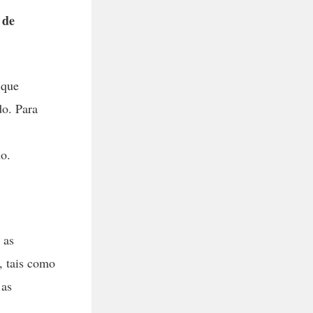
 de
 que
do. Para
no.
 as
, tais como
 as