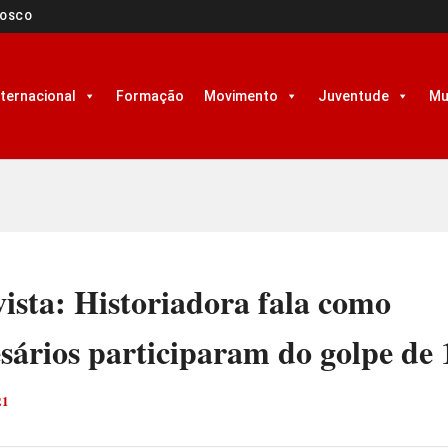
NOSCO
nternacional
Formação
Movimento
Juventude
Mu
ista: Historiadora fala como
sários participaram do golpe de 
21