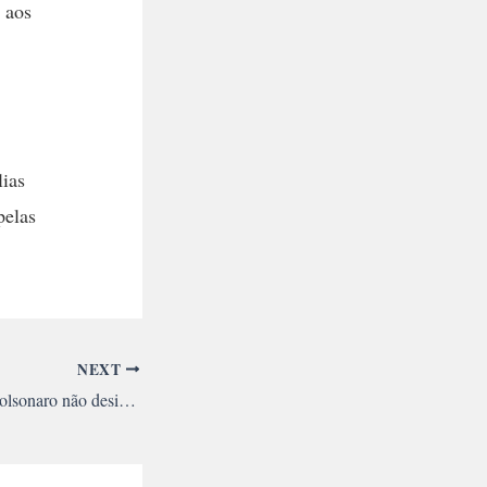
 aos
lias
pelas
NEXT
Em crise e acuado, Bolsonaro não desiste de ameaça autoritária