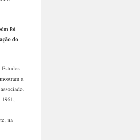
bém foi
ração do
. Estudos
 mostram a
 associado.
m 1961,
te, na