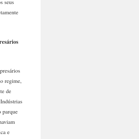
os seus
etamente
resários
presários
ao regime,
te de
Indústrias
o parque
 haviam
ica e