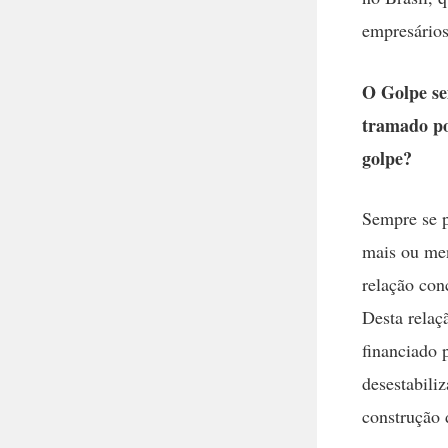
empresários
O Golpe se
tramado po
golpe?
Sempre se p
mais ou me
relação con
Desta relaç
financiado 
desestabili
construção 