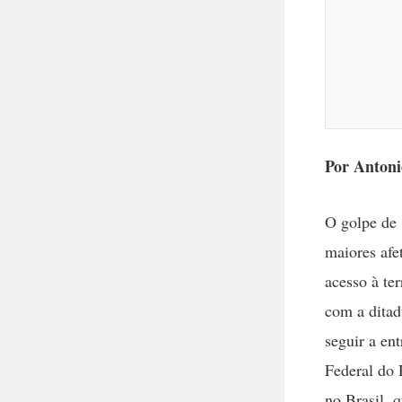
Por Antoni
O golpe de 
maiores afe
acesso à te
com a ditad
seguir a en
Federal do 
no Brasil, 