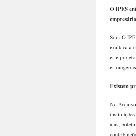
O IPES entã
empresário
Sim. O IPES
exaltava a 
este projet
estrangeira
Existem pr
No Arquivo
instituiçõe
atas, boleti
contribuiçõ