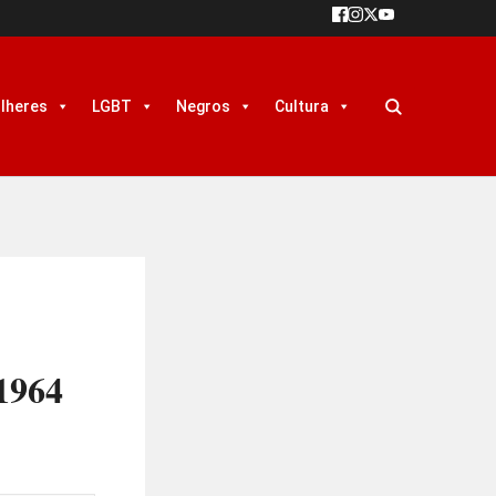
lheres
LGBT
Negros
Cultura
1964