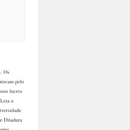
s. Os
lutavam pelo
seus lucros
 Leia a
iversidade
e Ditadura
entre