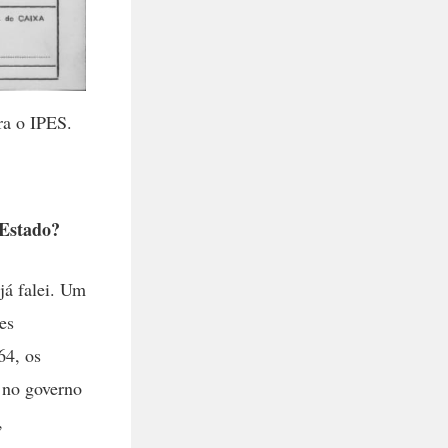
ra o IPES.
 Estado?
á falei. Um
es
64, os
 no governo
,