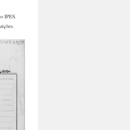
 o IPES.
uições.