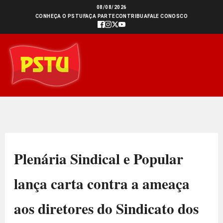
Ir
08/08/2026
CONHEÇA O PSTU
FAÇA PARTE
CONTRIBUA
FALE CONOSCO
para
o
conteúdo
Plenária Sindical e Popular
lança carta contra a ameaça
aos diretores do Sindicato dos