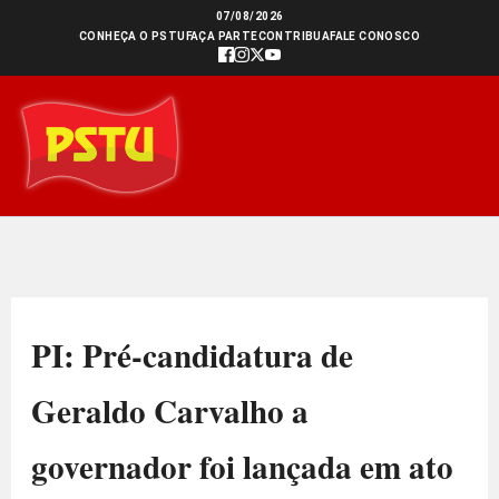
Ir
07/08/2026
CONHEÇA O PSTU
FAÇA PARTE
CONTRIBUA
FALE CONOSCO
para
o
conteúdo
PI: Pré-candidatura de
Geraldo Carvalho a
governador foi lançada em ato