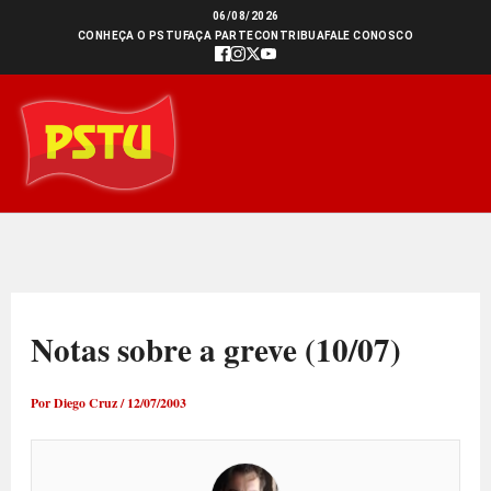
Ir
06/08/2026
CONHEÇA O PSTU
FAÇA PARTE
CONTRIBUA
FALE CONOSCO
para
o
conteúdo
Notas sobre a greve (10/07)
Por
Diego Cruz
/
12/07/2003