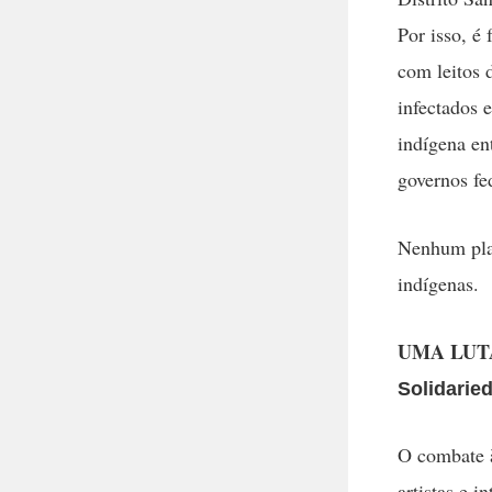
Por isso, é
com leitos 
infectados 
indígena en
governos fed
Nenhum plan
indígenas.
UMA LUT
Solidarie
O combate à
artistas e 