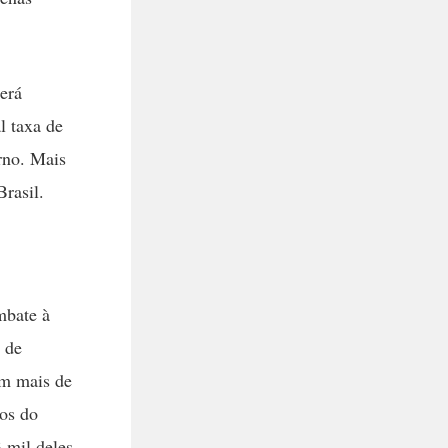
erá
l taxa de
rno. Mais
rasil.
mbate à
 de
am mais de
tos do
 mil deles.