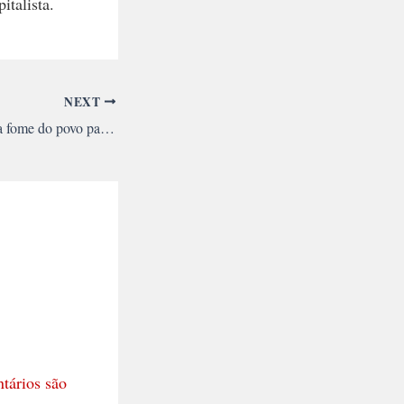
italista.
NEXT
Bolsonaro joga com a fome do povo para barrar quarentena
tários são