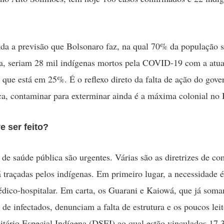
da a previsão que Bolsonaro faz, na qual 70% da população s
, seriam 28 mil indígenas mortos pela COVID-19 com a atua
 que está em 25%. É o reflexo direto da falta de ação do gove
a, contaminar para exterminar ainda é a máxima colonial no B
e ser feito?
de saúde pública são urgentes. Várias são as diretrizes de co
 traçadas pelos indígenas. Em primeiro lugar, a necessidade é
édico-hospitalar. Em carta, os Guarani e Kaiowá, que já som
de infectados, denunciam a falta de estrutura e os poucos lei
nitário Especial Indígena (DSEI) ao qual estão vinculados 17,3