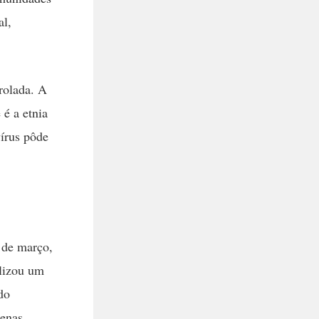
al,
rolada. A
 é a etnia
vírus pôde
l de março,
alizou um
do
genas