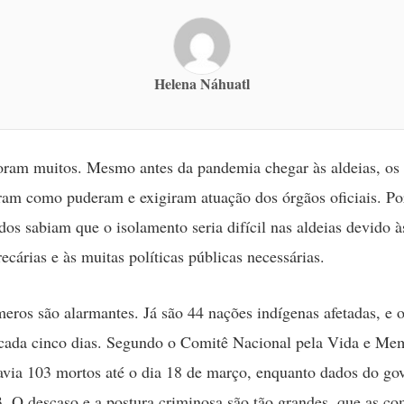
Helena Náhuatl
oram muitos. Mesmo antes da pandemia chegar às aldeias, os
ram como puderam e exigiram atuação dos órgãos oficiais. P
odos sabiam que o isolamento seria difícil nas aldeias devido 
recárias e às muitas políticas públicas necessárias.
eros são alarmantes. Já são 44 nações indígenas afetadas, e 
 cada cinco dias. Segundo o Comitê Nacional pela Vida e Me
avia 103 mortos até o dia 18 de março, enquanto dados do g
 O descaso e a postura criminosa são tão grandes, que as c