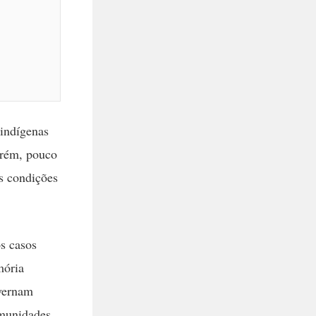
 indígenas
orém, pouco
às condições
os casos
mória
overnam
omunidades