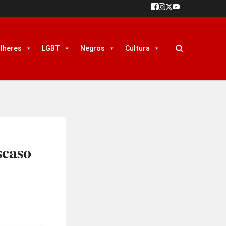
lheres
LGBT
Negros
Cultura
scaso