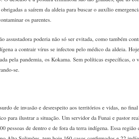
 obrigadas a saírem da aldeia para buscar o auxílio emergenci
contaminar os parentes.
o assustadora poderia não só ser evitada, como também cont
ígena a contrair vírus se infectou pelo médico da aldeia. Hoje
ada pela pandemia, os Kokama. Sem políticas específicas, o 
rando-se.
urdo de invasão e desrespeito aos territórios e vidas, no fina
co para ilustrar a situação. Um servidor da Funai e pastor re
00 pessoas de dentro e de fora da terra indígena. Essa região 
o Alto Solimões, tem hoje 160 casos confirmados e 22 indí