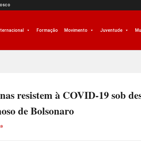
NOSCO
nternacional
Formação
Movimento
Juventude
Mu
enas resistem à COVID-19 sob de
noso de Bolsonaro
20