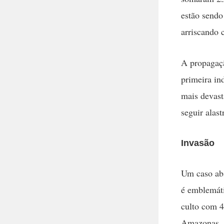
estão sendo
arriscando 
A propagaçã
primeira ind
mais devast
seguir alast
Invasão
Um caso abs
é emblemáti
culto com 4
Amazonas, n