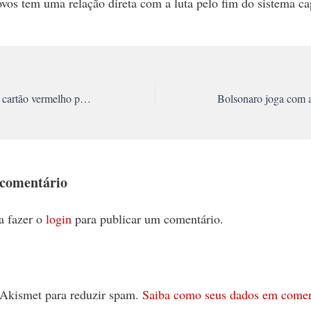
ovos tem uma relação direta com a luta pelo fim do sistema cap
Futebol e pandemia: cartão vermelho para quem quer arriscar vidas para salvar cartolas
 comentário
a fazer o
login
para publicar um comentário.
 o Akismet para reduzir spam.
Saiba como seus dados em comen