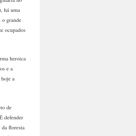
), há uma
, o grande
nte ocupados
orma heroica
os e a
 hoje a
eto de
 É defender
 da floresta