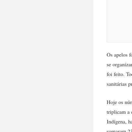
Os apelos f
se organiza
foi feito. T
sanitárias p
Hoje os núm
triplicam a
Indígena, h
somaram 23.