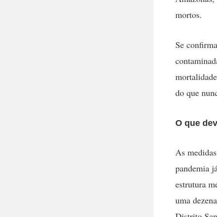
mortos.
Se confirma
contaminada
mortalidade
do que nunc
O que dev
As medidas 
pandemia já
estrutura m
uma dezena 
Distrito Sa