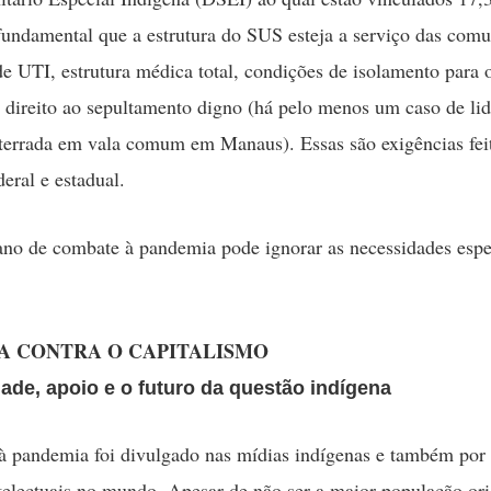
 fundamental que a estrutura do SUS esteja a serviço das com
de UTI, estrutura médica total, condições de isolamento para 
e direito ao sepultamento digno (há pelo menos um caso de li
terrada em vala comum em Manaus). Essas são exigências fei
eral e estadual.
o de combate à pandemia pode ignorar as necessidades espec
A CONTRA O CAPITALISMO
dade, apoio e o futuro da questão indígena
 pandemia foi divulgado nas mídias indígenas e também por
intelectuais no mundo. Apesar de não ser a maior população ori