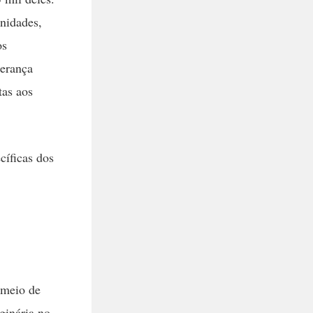
unidades,
os
derança
tas aos
íficas dos
 meio de
ginária no