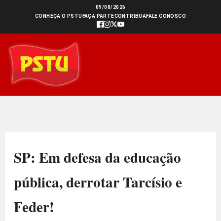
Ir
09/08/2026
CONHEÇA O PSTU
FAÇA PARTE
CONTRIBUA
FALE CONOSCO
para
o
conteúdo
SP: Em defesa da educação
pública, derrotar Tarcísio e
Feder!