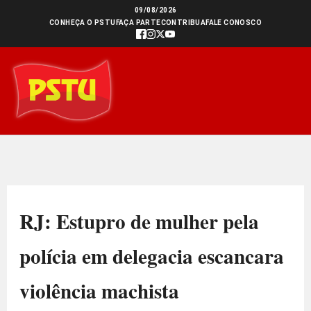
Ir
09/08/2026
CONHEÇA O PSTU
FAÇA PARTE
CONTRIBUA
FALE CONOSCO
para
o
conteúdo
RJ: Estupro de mulher pela
polícia em delegacia escancara
violência machista