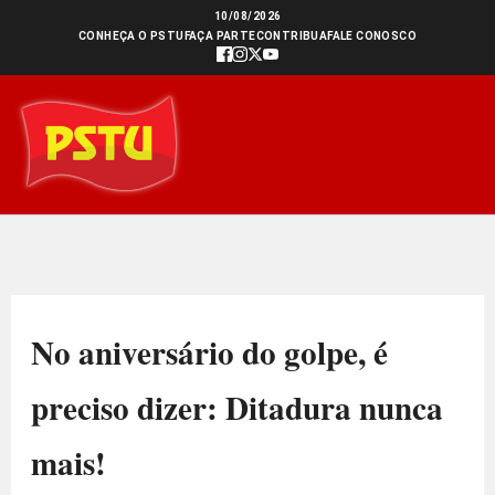
Ir
10/08/2026
CONHEÇA O PSTU
FAÇA PARTE
CONTRIBUA
FALE CONOSCO
para
o
conteúdo
No aniversário do golpe, é
preciso dizer: Ditadura nunca
mais!