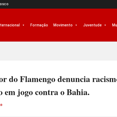
NOSCO
nternacional
Formação
Movimento
Juventude
Mu
or do Flamengo denuncia racism
o em jogo contra o Bahia.
20