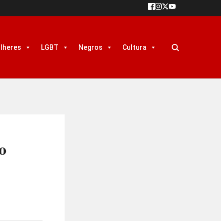
lheres
LGBT
Negros
Cultura
o