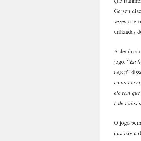
que Ramirez
Gerson dize
vezes o ter
utilizadas d
A denúncia 
jogo. “
Eu f
negro
” diss
eu não acei
ele tem que
e de todos 
O jogo perm
que ouviu d