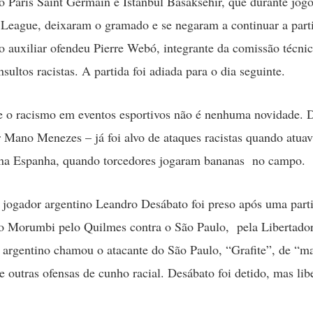
o Paris Saint Germain e Istanbul Basaksehir, que durante jog
eague, deixaram o gramado e se negaram a continuar a part
ro auxiliar ofendeu Pierre Webó, integrante da comissão técni
sultos racistas. A partida foi adiada para o dia seguinte.
e o racismo em eventos esportivos não é nenhuma novidade. 
r Mano Menezes – já foi alvo de ataques racistas quando atuav
 na Espanha, quando torcedores jogaram bananas no campo.
jogador argentino Leandro Desábato foi preso após uma part
o Morumbi pelo Quilmes contra o São Paulo, pela Libertado
argentino chamou o atacante do São Paulo, “Grafite”, de “m
e outras ofensas de cunho racial. Desábato foi detido, mas lib