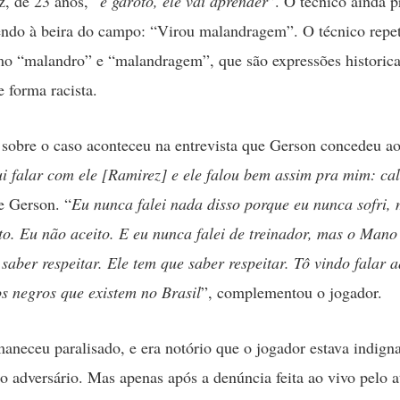
, de 23 anos, “
é garoto, ele vai aprender
”. O técnico ainda 
ndo à beira do campo: “Virou malandragem”. O técnico repet
mo “malandro” e “malandragem”, que são expressões historic
e forma racista.
sobre o caso aconteceu na entrevista que Gerson concedeu ao
ui falar com ele [Ramirez] e ele falou bem assim pra mim: ca
e Gerson. “
Eu nunca falei nada disso porque eu nunca sofri, 
to. Eu não aceito. E eu nunca falei de treinador, mas o Man
 saber respeitar. Ele tem que saber respeitar. Tô vindo falar 
os negros que existem no Brasil
”, complementou o jogador.
aneceu paralisado, e era notório que o jogador estava indig
o adversário. Mas apenas após a denúncia feita ao vivo pelo a