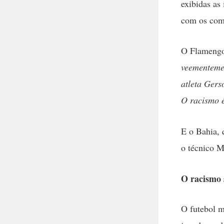
exibidas as
com os com
O Flamengo 
veementemen
atleta Gers
O racismo é
E o Bahia, 
o técnico M
O racismo 
O futebol m