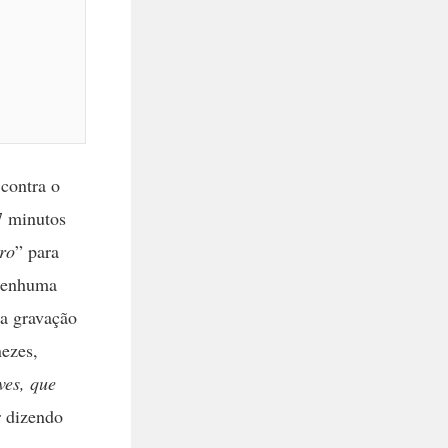
contra o
7 minutos
ro
” para
 nenhuma
 a gravação
ezes,
ves, que
 dizendo