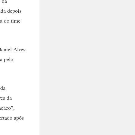
o da
ida depois
ca do time
Daniel Alves
a pelo
ida
res da
acaco”,
ertado após