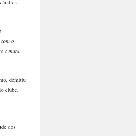
s áudios
a
 com o
re e mata.
smo, demitiu
o clube.
ude dos