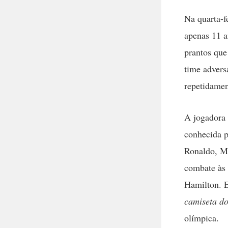
Na quarta-f
apenas 11 a
prantos que
time advers
repetidamen
A jogadora
conhecida p
Ronaldo, Me
combate às 
Hamilton. E
camiseta do
olímpica.