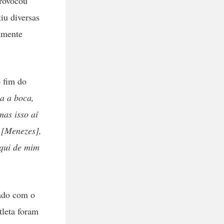
provocou
iu diversas
amente
 fim do
la a boca,
mas isso aí
o [Menezes],
aqui de mim
nado com o
tleta foram