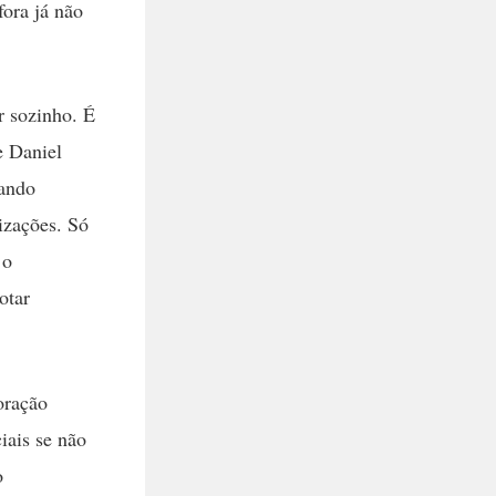
ora já não
r sozinho. É
e Daniel
uando
izações. Só
 o
otar
oração
iais se não
o