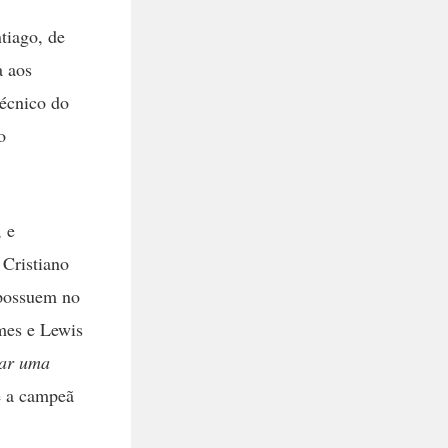
tiago, de
a aos
técnico do
o
 e
 Cristiano
 possuem no
mes e Lewis
sar uma
e a campeã