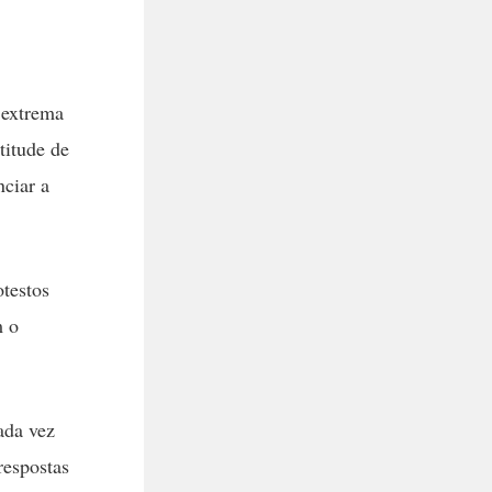
e extrema
titude de
ciar a
testos
m o
ada vez
respostas