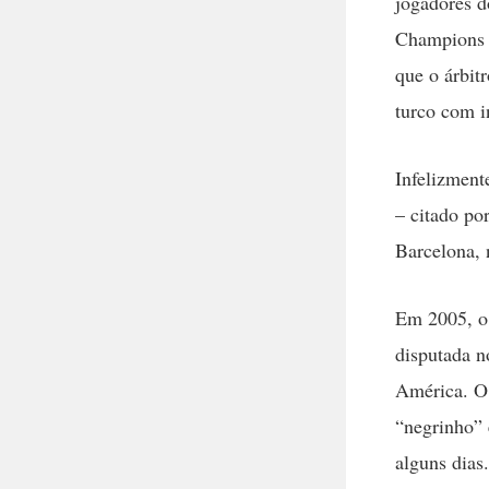
jogadores d
Champions L
que o árbit
turco com in
Infelizment
– citado po
Barcelona,
Em 2005, o 
disputada n
América. O 
“negrinho” 
alguns dias.