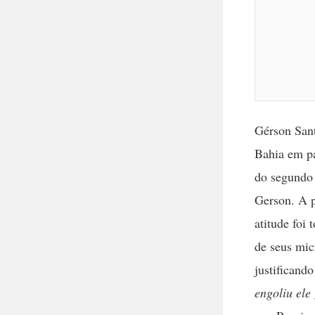
Gérson Sant
Bahia em pa
do segundo 
Gerson. A p
atitude foi
de seus mic
justificand
engoliu ele