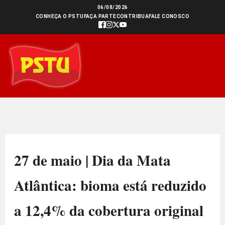
Ir
06/08/2026
CONHEÇA O PSTU
FAÇA PARTE
CONTRIBUA
FALE CONOSCO
para
o
conteúdo
27 de maio | Dia da Mata
Atlântica: bioma está reduzido
a 12,4% da cobertura original