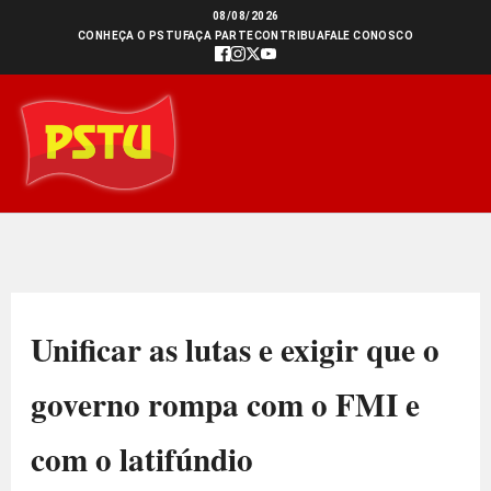
Ir
08/08/2026
CONHEÇA O PSTU
FAÇA PARTE
CONTRIBUA
FALE CONOSCO
para
o
conteúdo
Unificar as lutas e exigir que o
governo rompa com o FMI e
com o latifúndio