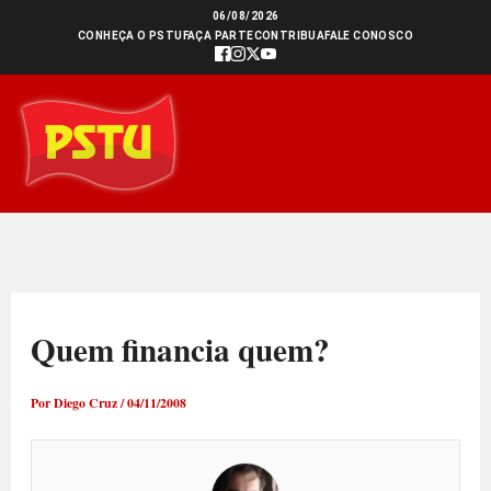
Ir
06/08/2026
CONHEÇA O PSTU
FAÇA PARTE
CONTRIBUA
FALE CONOSCO
para
o
conteúdo
Quem financia quem?
Por
Diego Cruz
/
04/11/2008