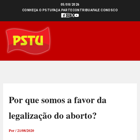
Ir
05/08/2026
CONHEÇA O PSTU
FAÇA PARTE
CONTRIBUA
FALE CONOSCO
para
o
conteúdo
Por que somos a favor da
legalização do aborto?
Por
/
21/08/2020