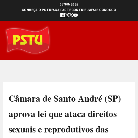
Ir
07/08/2026
CONHEÇA O PSTU
FAÇA PARTE
CONTRIBUA
FALE CONOSCO
para
o
conteúdo
Câmara de Santo André (SP)
aprova lei que ataca direitos
sexuais e reprodutivos das