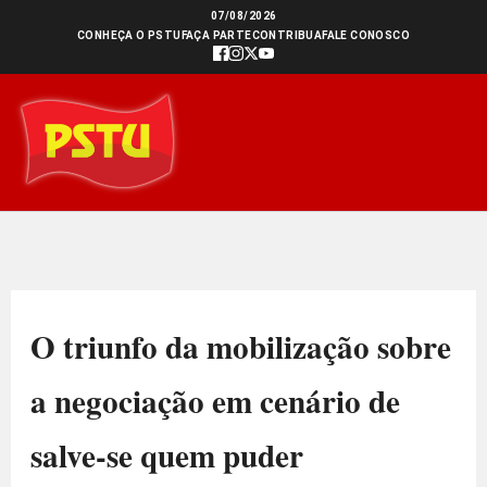
Ir
07/08/2026
CONHEÇA O PSTU
FAÇA PARTE
CONTRIBUA
FALE CONOSCO
para
o
conteúdo
O triunfo da mobilização sobre
a negociação em cenário de
salve-se quem puder