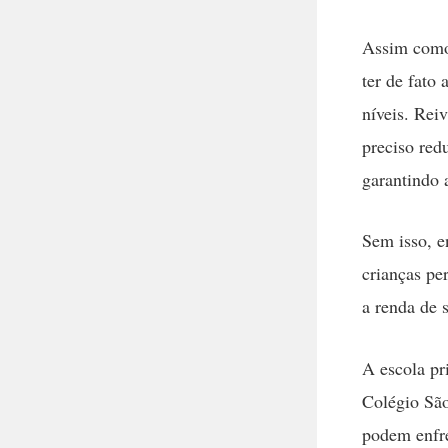
Assim como 
ter de fato
níveis. Rei
preciso redu
garantindo 
Sem isso, e
crianças pe
a renda de s
A escola pr
Colégio São
podem enfre