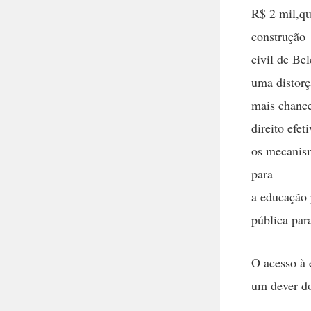
R$ 2 mil,qu
construção
civil de Be
uma distorç
mais chance
direito efe
os mecanism
para
a educação 
pública par
O acesso à 
um dever do