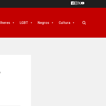
lheres
LGBT
Negros
Cultura
o