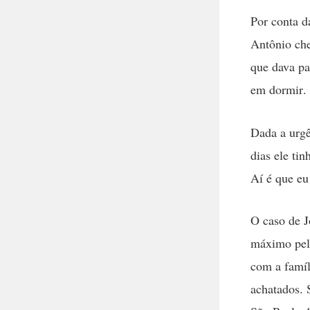
Por conta d
Antônio che
que dava pa
em dormir.
Dada a urgê
dias ele ti
Aí é que e
O caso de J
máximo pelo
com a famíl
achatados. 