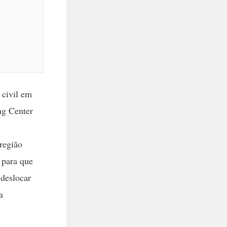
 civil em
ng Center
região
 para que
 deslocar
a