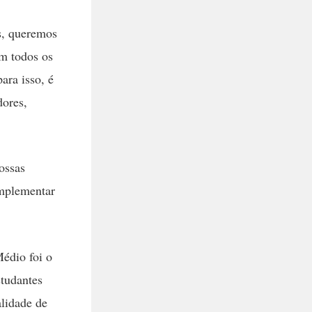
s, queremos
em todos os
ara isso, é
dores,
ossas
omplementar
édio foi o
studantes
alidade de