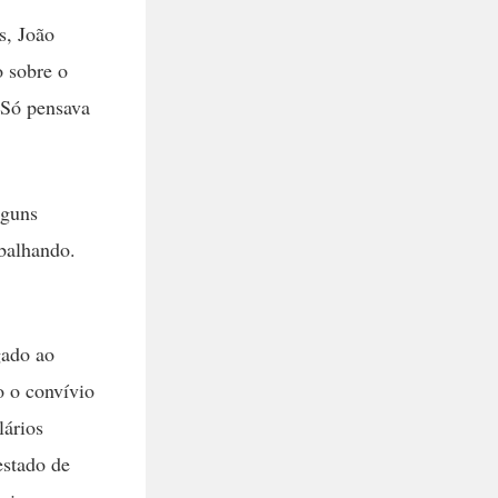
s, João
o sobre o
 Só pensava
lguns
abalhando.
gado ao
o o convívio
lários
estado de