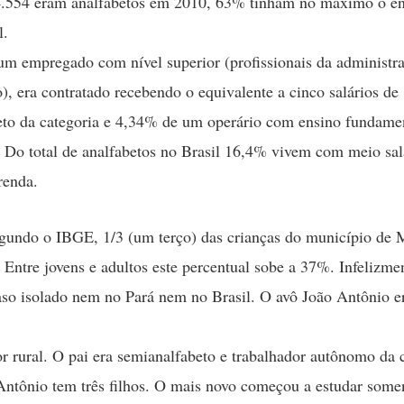
4.554 eram analfabetos em 2010, 63% tinham no máximo o e
l.
um empregado com nível superior (profissionais da administr
), era contratado recebendo o equivalente a cinco salários de
to da categoria e 4,34% de um operário com ensino fundame
 Do total de analfabetos no Brasil 16,4% vivem com meio sal
renda.
gundo o IBGE, 1/3 (um terço) das crianças do município de 
. Entre jovens e adultos este percentual sobe a 37%. Infelizme
so isolado nem no Pará nem no Brasil. O avô João Antônio e
or rural. O pai era semianalfabeto e trabalhador autônomo da 
 Antônio tem três filhos. O mais novo começou a estudar somen