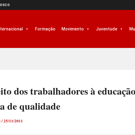
NOSCO
nternacional
Formação
Movimento
Juventude
Mu
ito dos trabalhadores à educaçã
a de qualidade
z
/
25/11/2011