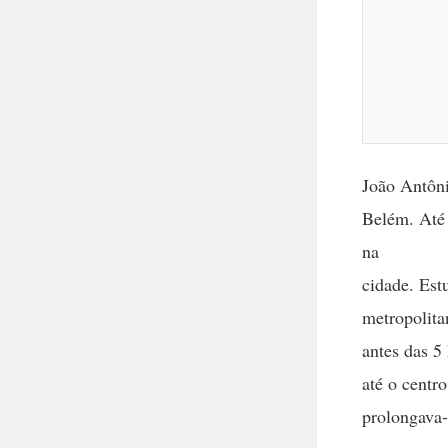
João Antôni
Belém. Até 
na
cidade. Est
metropolita
antes das 5
até o centr
prolongava-