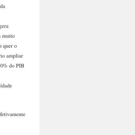
 da
gera
m muito
m quer o
rio ampliar
 10% do PIB
sidade
efetivamente