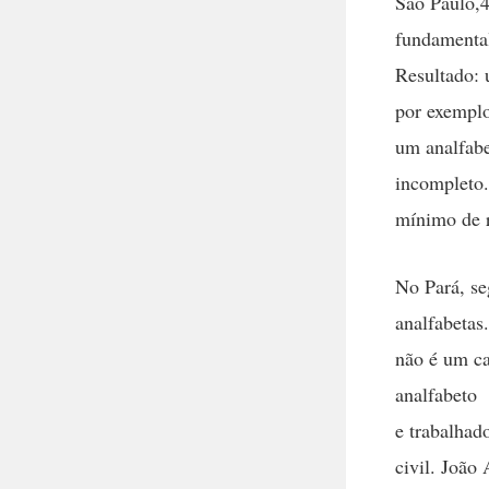
São Paulo,
fundamenta
Resultado: 
por exemplo
um analfabe
incompleto.
mínimo de 
No Pará, se
analfabetas
não é um ca
analfabeto
e trabalhad
civil. João