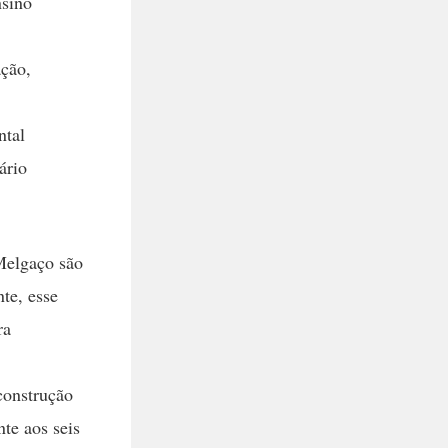
nsino
ação,
ntal
ário
Melgaço são
nte, esse
ra
construção
te aos seis