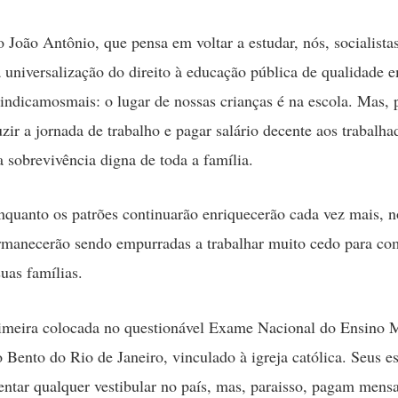
João Antônio, que pensa em voltar a estudar, nós, socialista
 a universalização do direito à educação pública de qualidade 
vindicamosmais: o lugar de nossas crianças é na escola. Mas, p
zir a jornada de trabalho e pagar salário decente aos trabalha
a sobrevivência digna de toda a família.
nquanto os patrões continuarão enriquecerão cada vez mais, n
rmanecerão sendo empurradas a trabalhar muito cedo para c
uas famílias.
imeira colocada no questionável Exame Nacional do Ensino M
 Bento do Rio de Janeiro, vinculado à igreja católica. Seus e
ntar qualquer vestibular no país, mas, paraisso, pagam mens