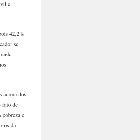
vil e,
pois 42,2%
cador se
rcela
hos
s acima dos
 fato de
a pobreza e
o-os da