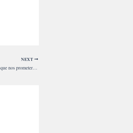
NEXT
O que restou daquilo que nos prometeram?