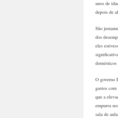
anos de idad
depois de a
São justame
dos desempr
eles estive
significati
domésticos 
O governo D
gastos com 
que a eleva
empurra nos
sala de aula