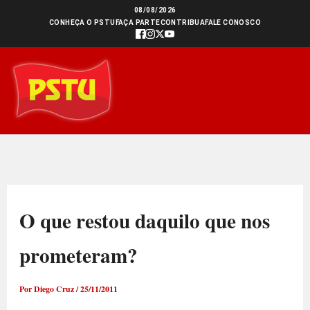
Ir
08/08/2026
CONHEÇA O PSTU
FAÇA PARTE
CONTRIBUA
FALE CONOSCO
para
o
conteúdo
O que restou daquilo que nos
prometeram?
Por
Diego Cruz
/
25/11/2011