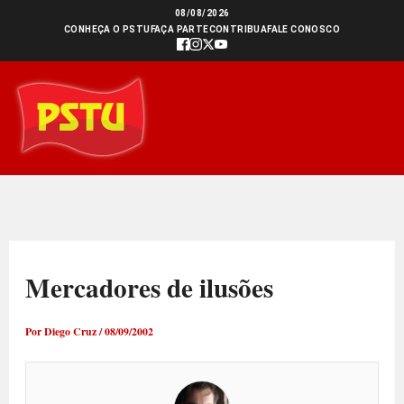
Ir
08/08/2026
CONHEÇA O PSTU
FAÇA PARTE
CONTRIBUA
FALE CONOSCO
para
o
conteúdo
Mercadores de ilusões
Por
Diego Cruz
/
08/09/2002