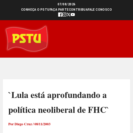
Ir
07/08/2026
CONHEÇA O PSTU
FAÇA PARTE
CONTRIBUA
FALE CONOSCO
para
o
conteúdo
`Lula está aprofundando a
política neoliberal de FHC`
Por
Diego Cruz
/
08/11/2003