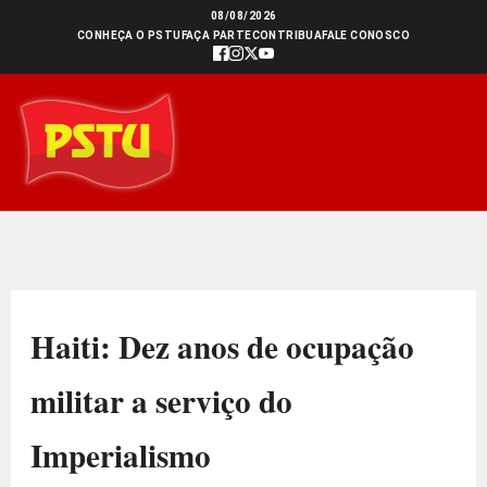
Ir
08/08/2026
CONHEÇA O PSTU
FAÇA PARTE
CONTRIBUA
FALE CONOSCO
para
o
conteúdo
Haiti: Dez anos de ocupação
militar a serviço do
Imperialismo