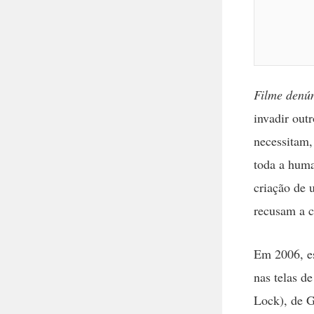
Filme denún
invadir out
necessitam,
toda a huma
criação de 
recusam a c
Em 2006, es
nas telas d
Lock), de 