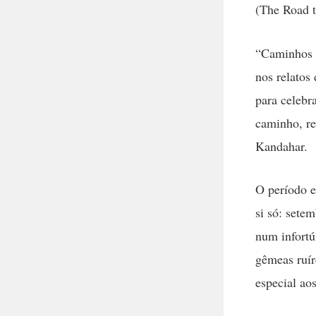
(The Road t
“Caminhos 
nos relatos
para celebr
caminho, re
Kandahar.
O período e
si só: sete
num infortú
gêmeas ruír
especial ao