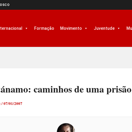
NOSCO
nternacional
Formação
Movimento
Juventude
Mu
ánamo: caminhos de uma prisão
z
/
07/01/2007