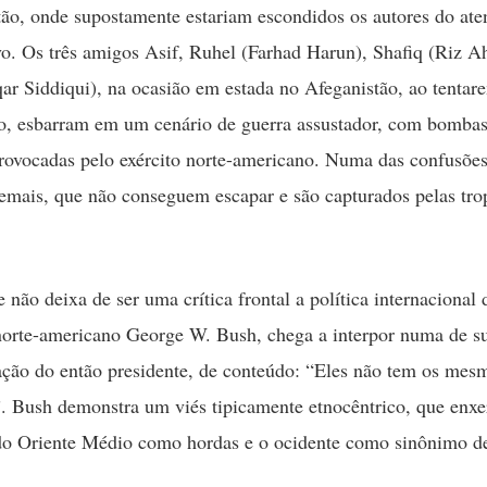
ão, onde supostamente estariam escondidos os autores do aten
vo. Os três amigos Asif, Ruhel (Farhad Harun), Shafiq (Riz 
r Siddiqui), na ocasião em estada no Afeganistão, ao tentar
o, esbarram em um cenário de guerra assustador, com bombas
rovocadas pelo exército norte-americano. Numa das confusões
emais, que não conseguem escapar e são capturados pelas tro
 não deixa de ser uma crítica frontal a política internacional 
norte-americano George W. Bush, chega a interpor numa de s
ção do então presidente, de conteúdo: “Eles não tem os mes
. Bush demonstra um viés tipicamente etnocêntrico, que enxe
do Oriente Médio como hordas e o ocidente como sinônimo d