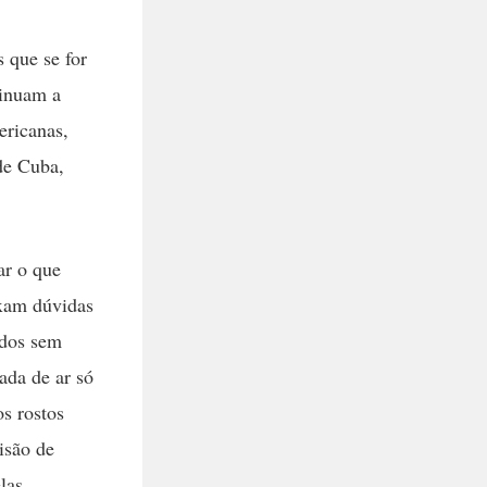
 que se for
tinuam a
ericanas,
 de Cuba,
ar o que
ixam dúvidas
ados sem
ada de ar só
os rostos
isão de
las