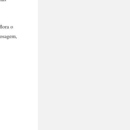
lora o
 dosagem,