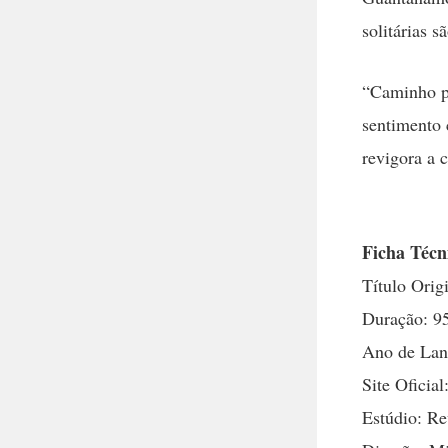
solitárias 
“Caminho p
sentimento 
revigora a 
Ficha Técn
Título Ori
Duração: 9
Ano de Lanç
Site Oficial
Estúdio: Re