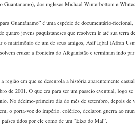
o Guantanamo), dos ingleses Michael Winterbottom e Whitec
para Guantánamo” é uma espécie de documentário-ficcional,
 de quatro jovens paquistaneses que resolvem ir até sua terra 
ar o matrimônio de um de seus amigos, Asif Iqbal (Afran Us
solvem cruzar a fronteira do Afeganistão e terminam indo pa
 a região em que se desenrola a história aparentemente casual
mbro de 2001. O que era para ser um passeio eventual, logo se
nio. No décimo-primeiro dia do mês de setembro, depois de ve
em, o porta-voz do império, colérico, declarou guerra ao mu
s países tidos por ele como de um “Eixo do Mal”.