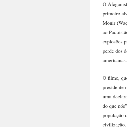
O Afeganist
primeiro al
Monir (Waqa
ao Paquistã
explosões p
perde dos d
americanas.
O filme, que
presidente 
uma declara
do que nós”
população 
civilização.