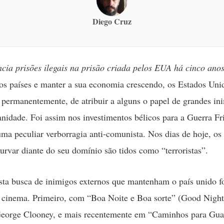
Diego Cruz
cia prisões ilegais na prisão criada pelos EUA há cinco ano
ros países e manter a sua economia crescendo, os Estados Uni
 permanentemente, de atribuir a alguns o papel de grandes in
nidade. Foi assim nos investimentos bélicos para a Guerra Fr
uma peculiar verborragia anti-comunista. Nos dias de hoje, os
urvar diante do seu domínio são tidos como “terroristas”.
ta busca de inimigos externos que mantenham o país unido fo
e cinema. Primeiro, com “Boa Noite e Boa sorte” (Good Nigh
George Clooney, e mais recentemente em “Caminhos para Gu