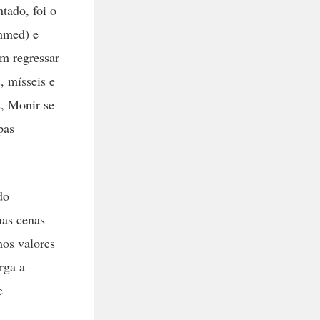
tado, foi o
Ahmed) e
em regressar
, mísseis e
, Monir se
pas
do
uas cenas
mos valores
rga a
e