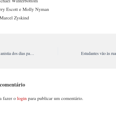
ichael Winterbottom
rry Escott e Molly Nyman
 Marcel Zyskind
Petrobras concederá anistia dos dias parados da greve de 1995
 comentário
a fazer o
login
para publicar um comentário.