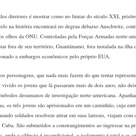
dos diretores é mostrar como no limiar do século XXI, prisões
lelo na história encontrará no degrau debaixo Auschwitz, con
b os olhos da ONU. Controladas pela Forças Armadas norte-am
tar fora de seu território, Guantánamo, fora instalada na ilha
cionado a embargos econômicos pelo próprio EUA.
os personagens, que nada mais fazem do que tentar represent
r vivido os jovens que lá passaram mais de dois anos, não de
 métodos desumanos de investigação norte-americana. Apanh
a, os três jovens são aprisionados em um caminhão, cuja entr
quando soldados resolvem atirar em suas laterais, viajam com 
é Cuba. São submetidos a constrangimentos ao ingressar na pr
 onde o silêncio é incondicional, o isolamento é total e as ce