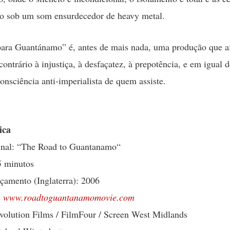
são sob um som ensurdecedor de heavy metal.
ara Guantánamo” é, antes de mais nada, uma produção que af
contrário à injustiça, à desfaçatez, à prepotência, e em igual
consciência anti-imperialista de quem assiste.
ica
ginal: “The Road to Guantanamo“
5 minutos
amento (Inglaterra): 2006
:
www.roadtoguantanamomovie.com
volution Films / FilmFour / Screen West Midlands