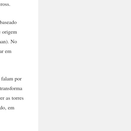
ross.
 baseado
de origem
man). No
rar em
 falam por
 transforma
r as torres
ndo, em