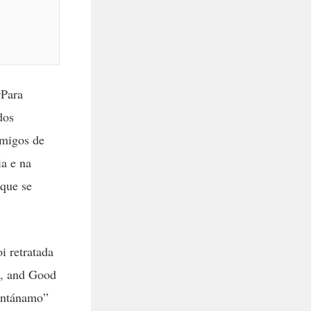
s
Para
dos
imigos de
ia e na
 que se
i retratada
t, and Good
antánamo”