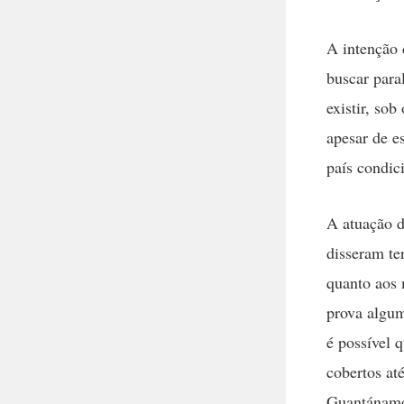
A intenção 
buscar para
existir, so
apesar de es
país condi
A atuação d
disseram te
quanto aos
prova algum
é possível 
cobertos at
Guantánamo,