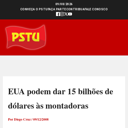
Ir
09/08/2026
CONHEÇA O PSTU
FAÇA PARTE
CONTRIBUA
FALE CONOSCO
para
o
conteúdo
EUA podem dar 15 bilhões de
dólares às montadoras
Por
Diego Cruz
/
09/12/2008