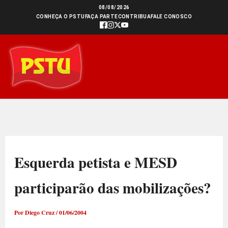
Ir
08/08/2026
CONHEÇA O PSTU
FAÇA PARTE
CONTRIBUA
FALE CONOSCO
para
o
conteúdo
Esquerda petista e MESD
participarão das mobilizações?
Por
Diego Cruz
/
01/06/2004