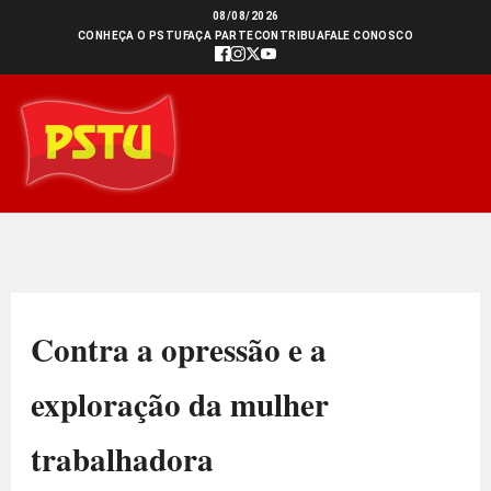
Ir
08/08/2026
CONHEÇA O PSTU
FAÇA PARTE
CONTRIBUA
FALE CONOSCO
para
o
conteúdo
Contra a opressão e a
exploração da mulher
trabalhadora