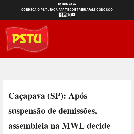
Ir
06/08/2026
CONHEÇA O PSTU
FAÇA PARTE
CONTRIBUA
FALE CONOSCO
para
o
conteúdo
Caçapava (SP): Após
suspensão de demissões,
assembleia na MWL decide