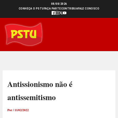
Ir
08/08/2026
CONHEÇA O PSTU
FAÇA PARTE
CONTRIBUA
FALE CONOSCO
para
o
conteúdo
Antissionismo não é
antissemitismo
Por
/
11/02/2022