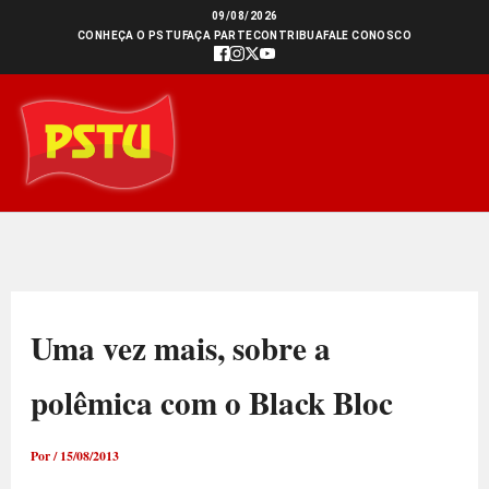
Ir
09/08/2026
CONHEÇA O PSTU
FAÇA PARTE
CONTRIBUA
FALE CONOSCO
para
o
conteúdo
Uma vez mais, sobre a
polêmica com o Black Bloc
Por
/
15/08/2013