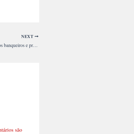
NEXT
Rejeitar a proposta dos banqueiros e preparar a greve geral bancária
tários são