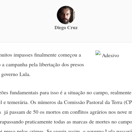
Diego Cruz
muitos impasses finalmente começou a
 a campanha pela libertação dos presos
o governo Lula.
ões fundamentais para isso é a situação no campo, realmente
el e temerária. Os números da Comissão Pastoral da Terra (C
s  já passam de 50 os mortos em conflitos agrários nos nove 
trapassando praticamente todas as marcas de mortes no cam
i preso pelos crimes. Se seguir assim, o governo Lula passará