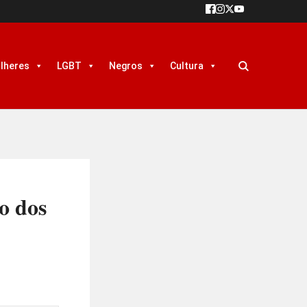
lheres
LGBT
Negros
Cultura
o dos