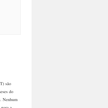
PT) são
meses do
po. Nenhum
 para a