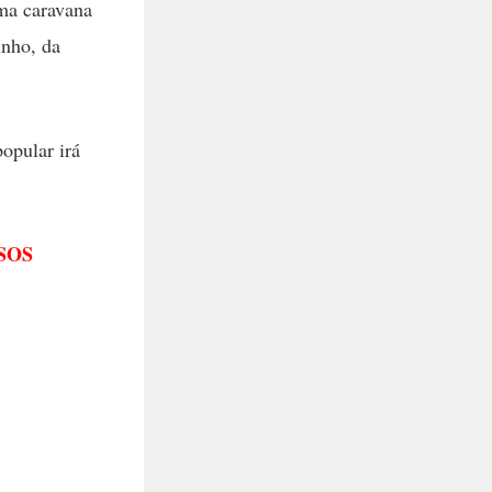
ma caravana
inho, da
popular irá
SOS