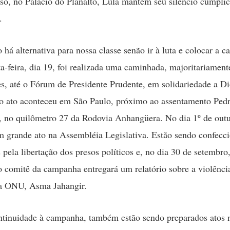
so, no Palácio do Planalto, Lula mantém seu silêncio cúmplic
.
o há alternativa para nossa classe senão ir à luta e colocar a 
ta-feira, dia 19, foi realizada uma caminhada, majoritariamen
s, até o Fórum de Presidente Prudente, em solidariedade a D
ro ato aconteceu em São Paulo, próximo ao assentamento Ped
, no quilômetro 27 da Rodovia Anhangüera. No dia 1º de outu
m grande ato na Assembléia Legislativa. Estão sendo confecc
s pela libertação dos presos políticos e, no dia 30 de setembr
 comitê da campanha entregará um relatório sobre a violênc
da ONU, Asma Jahangir.
ntinuidade à campanha, também estão sendo preparados atos 