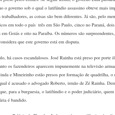
mo o governo sob o qual o latifúndio assassino obteve mais i
 trabalhadores, as coisas são bem diferentes. Já são, pelo me
ticos em todo o país  três em São Paulo, cinco no Paraná, do
s em Goiás e oito na Paraíba. Os números são surpreendentes,
onsidera que este governo está em disputa.
o, há casos escandalosos. José Rainha está preso por porte il
nto os fazendeiros aparecem impunemente na televisão armad
linda e Mineirinho estão presos por formação de quadrilha, 
qual é acusado o advogado Roberto, irmão de Zé Rainha. De
que, para a burguesia, o latifúndio e o poder judiciário, quem 
ária é bandido.