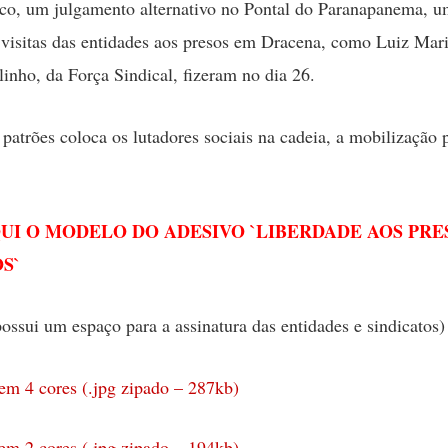
co, um julgamento alternativo no Pontal do Paranapanema, u
e visitas das entidades aos presos em Dracena, como Luiz Mar
inho, da Força Sindical, fizeram no dia 26.
 patrões coloca os lutadores sociais na cadeia, a mobilização 
QUI O MODELO DO ADESIVO `LIBERDADE AOS PRE
S`
possui um espaço para a assinatura das entidades e sindicatos)
em 4 cores (.jpg zipado – 287kb)
em 2 cores (.jpg zipado – 194kb)