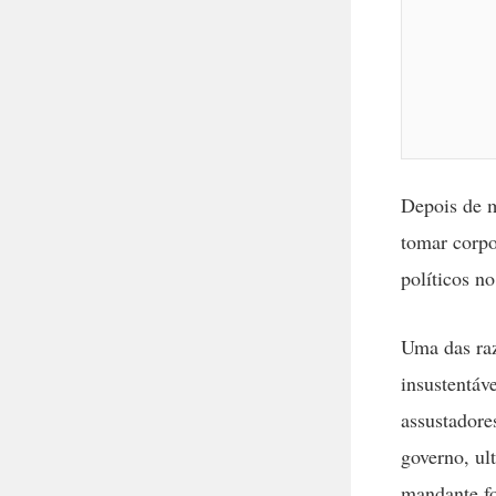
Depois de 
tomar corpo
políticos n
Uma das raz
insustentáv
assustadore
governo, ul
mandante fo