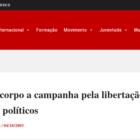
NOSCO
nternacional
Formação
Movimento
Juventude
Mu
corpo a campanha pela libertaçã
 políticos
z
/
04/10/2003