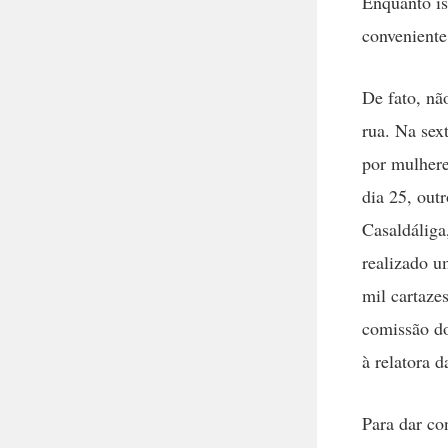
Enquanto is
conveniente
De fato, nã
rua. Na sex
por mulhere
dia 25, out
Casaldáliga
realizado u
mil cartaze
comissão do
à relatora 
Para dar co