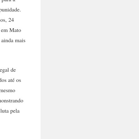
mpunidade.
nos, 24
is em Mato
 ainda mais
egal de
os até os
o mesmo
monstrando
luta pela