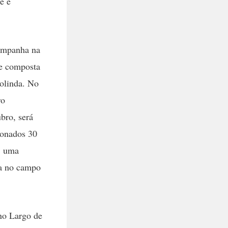
e e
campanha na
te composta
iolinda. No
ro
bro, será
ionados 30
o, uma
ia no campo
no Largo de