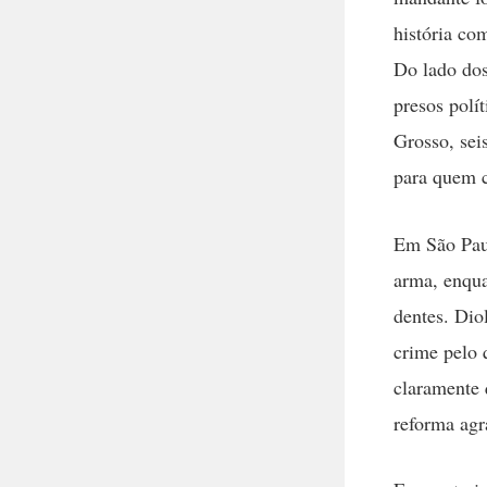
história co
Do lado dos
presos polí
Grosso, sei
para quem c
Em São Paul
arma, enqua
dentes. Dio
crime pelo 
claramente 
reforma agr