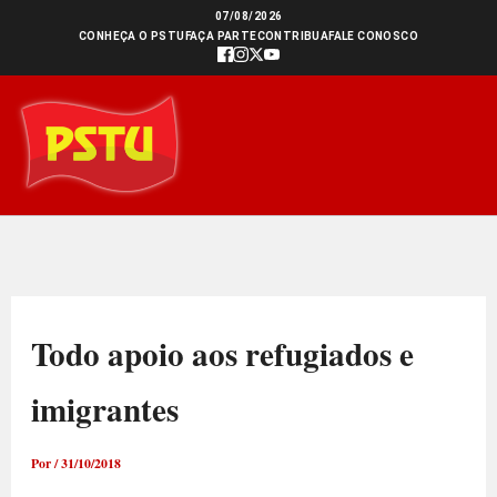
Ir
07/08/2026
CONHEÇA O PSTU
FAÇA PARTE
CONTRIBUA
FALE CONOSCO
para
o
conteúdo
Todo apoio aos refugiados e
imigrantes
Por
/
31/10/2018