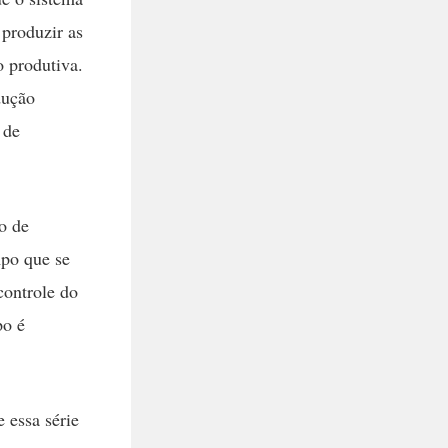
 produzir as
o produtiva.
dução
 de
o de
mpo que se
controle do
po é
 essa série