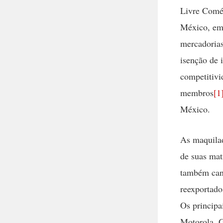
Livre Comé
México, em 
mercadorias
isenção de 
competitivi
membros
[1
México.
As maquila
de suas mat
também cana
reexportado
Os principa
Motorola, G