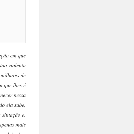
uação em que
tão violenta
 milhares de
m que lhes é
anecer nessa
do ela sabe,
 situação e,
penas mais