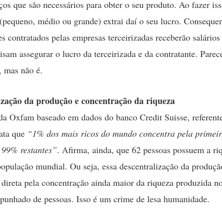
iços que são necessários para obter o seu produto. Ao fazer is
(pequeno, médio ou grande) extrai daí o seu lucro. Conseque
es contratados pelas empresas terceirizadas receberão salário
isam assegurar o lucro da terceirizada e da contratante. Parec
 mas não é.
ização da produção e concentração da riqueza
a Oxfam baseado em dados do banco Credit Suisse, referent
tata que
“1% dos mais ricos do mundo concentra pela primeir
 99% restantes”
. Afirma, ainda, que 62 pessoas possuem a ri
opulação mundial. Ou seja, essa descentralização da produçã
 direta pela concentração ainda maior da riqueza produzida 
punhado de pessoas. Isso é um crime de lesa humanidade.