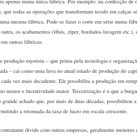
ize apenas numa única fábrica. Por exemplo: na confecção de 
o, que todas as operações que transformam tecido em calças s
numa mesma fábrica. Pode-se fazer o corte em série numa fábr
 outra, os acabamentos (ilhós, zíper, bordados lavagem etc.),
 em outras fábricas.
 produção toyotista – que prima pela tecnologia e organizaç
zada – cai como uma luva no atual estado de produção do capi
a cada vez mais decadente. Ele possibilita a produção em tem
o menor e lucratividade maior. Terceirização é o que a burg
 grande achado que, por mais de duas décadas, possibilitou a
ermitindo a retomada da taxa de lucro em escala crescente.
ontratante divide com outras empresas, geralmente menores q