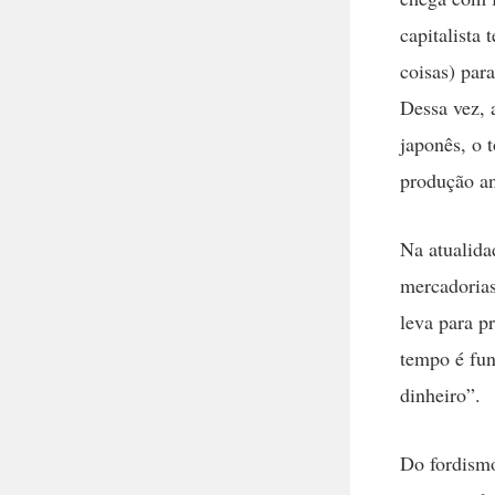
capitalista
coisas) par
Dessa vez, 
japonês, o 
produção an
Na atualida
mercadorias
leva para p
tempo é fun
dinheiro”.
Do fordismo