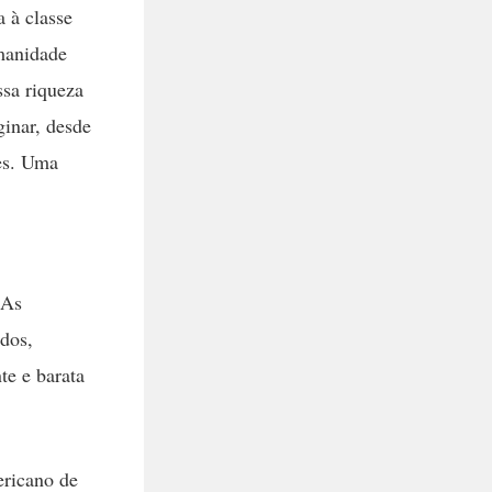
 à classe
manidade
ssa riqueza
ginar, desde
res. Uma
 As
dos,
te e barata
ricano de