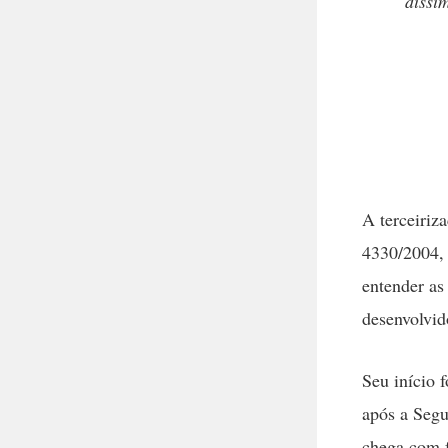
dissi
A terceiriz
4330/2004, 
entender as
desenvolvid
Seu início 
após a Segu
chega com f