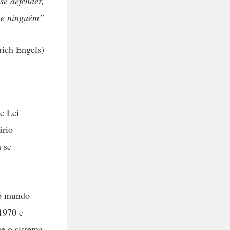
se defender,
o e ninguém”
rich Engels)
de Lei
ário
 se
 o mundo
1970 e
ue o sistema