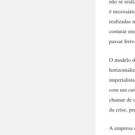
não se real
é necessári
realizadas 
costurar em
passar ferro
O modelo de
horizontali
imperialist
com um cust
chamar de o
da crise, p
A empresa c