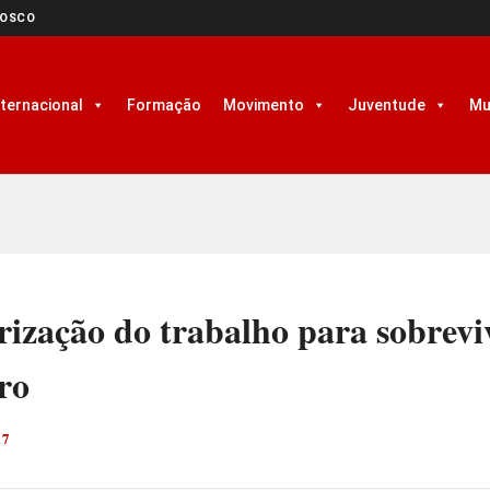
NOSCO
nternacional
Formação
Movimento
Juventude
Mu
rização do trabalho para sobrevi
ro
17