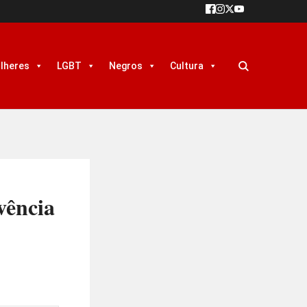
lheres
LGBT
Negros
Cultura
vência