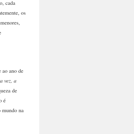
so, cada
ntemente, os
s menores,
e
e ao ano de
a vez, a
queza de
o é
no mundo na