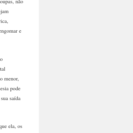
roupas, não
ejam
ica,
 engomar e
ão
tal
po menor,
uesia pode
 sua saída
ue ela, os