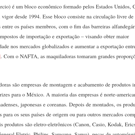
rcio) é um bloco econômico formado pelos Estados Unidos, 
vigor desde 1994. Esse bloco consiste na circulação livre de
 entre os países membros, com o fim das barreiras alfandegár
impostos de importação e exportação – visando obter maior
dade nos mercados globalizados e aumentar a exportação entre
]
. Com o NAFTA, as maquiladoras tomaram grandes proporç
doras são empresas de montagem e acabamento de produtos 
rizes para o México. A maioria das empresas é norte-america
denses, japonesas e coreanas. Depois de montados, os produ
s para os seus países de origem ou para outros mercados comp
is produtos são eletro-eletrônicos (Canon, Casio, Kodak, Eri
eneral Eletric, Philips, Samsung, Sanyo), peças de automóv