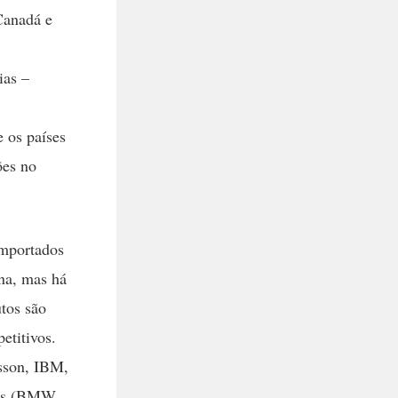
Canadá e
ias –
 os países
ões no
importados
na, mas há
tos são
etitivos.
csson, IBM,
eis (BMW,