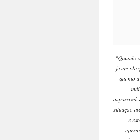
“Quando a 
ficam obri
quanto a
ind
impossível 
situação at
e est
apesar