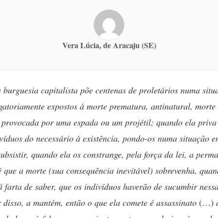
Vera Lúcia, de Aracaju (SE)
burguesia capitalista põe centenas de proletários numa sit
gatoriamente expostos à morte prematura, antinatural, morte 
 provocada por uma espada ou um projétil; quando ela priva
ivíduos do necessário à existência, pondo-os numa situação e
subsistir, quando ela os constrange, pela força da lei, a perm
é que a morte (sua consequência inevitável) sobrevenha, quan
á farta de saber, que os indivíduos haverão de sucumbir nessa
 disso, a mantém, então o que ela comete é assassinato
(…)
a