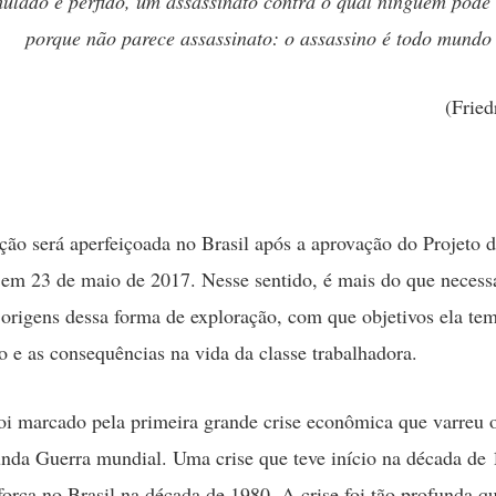
mulado e pérfido, um assassinato contra o qual ninguém pode 
porque não parece assassinato: o assassino é todo mund
(Fried
ação será aperfeiçoada no Brasil após a aprovação do Projeto 
em 23 de maio de 2017. Nesse sentido, é mais do que necess
 origens dessa forma de exploração, com que objetivos ela tem
o e as consequências na vida da classe trabalhadora.
foi marcado pela primeira grande crise econômica que varreu
nda Guerra mundial. Uma crise que teve início na década de 
orça no Brasil na década de 1980. A crise foi tão profunda q