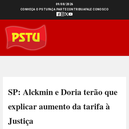
Ir
09/08/2026
CONHEÇA O PSTU
FAÇA PARTE
CONTRIBUA
FALE CONOSCO
para
o
conteúdo
SP: Alckmin e Doria terão que
explicar aumento da tarifa à
Justiça