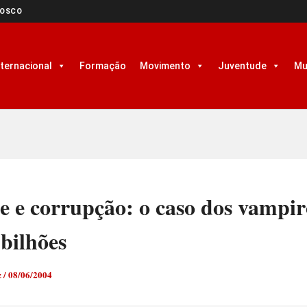
NOSCO
nternacional
Formação
Movimento
Juventude
Mu
 e corrupção: o caso dos vampiro
bilhões
z
/
08/06/2004