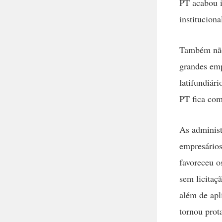
PT acabou i
institucion
Também não
grandes emp
latifundiár
PT fica com
As administ
empresários
favoreceu o
sem licitaç
além de apl
tornou prot