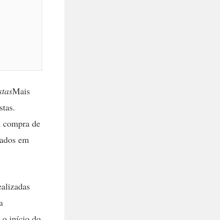
stas
Mais
stas.
 a compra de
zados em
ealizadas
a
o início do