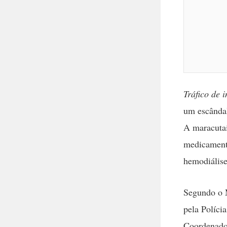
Tráfico de 
um escândal
A maracutai
medicamento
hemodiálise
Segundo o M
pela Políci
Coordenador