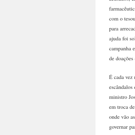
farmacêutic
com o tesou
para arreca
ajuda foi s
campanha el
de doações 
É cada vez 
escândalos 
ministro Jo
em troca de
onde vão as
governar pa