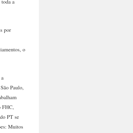
 toda a
s por
ciamentos, o
 a
 São Paulo,
rabalham
no FHC,
 do PT se
ões: Muitos