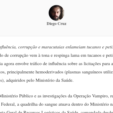
Diego Cruz
influência, corrupção e maracutaias enlameiam tucanos e peti
o de corrupção vem à tona e respinga lama em tucanos e peti
a agora envolve tráfico de influência sobre as licitações para
s, principalmente hemoderivados (plasmas sanguíneos utili
s), adquiridos pelo Ministério da Saúde.
inistério Público e as investigações da Operação Vampiro, r
a Federal, a quadrilha do sangue atuava dentro do Ministério n
ia Geral de Recursos Logísticos da Saúde, comandada desde 