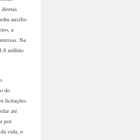
 diretas
ediu auxílio
iro, a
nversas. Na
1,6 milhão
m
to do
m licitações
elar até
r por
da vida, o