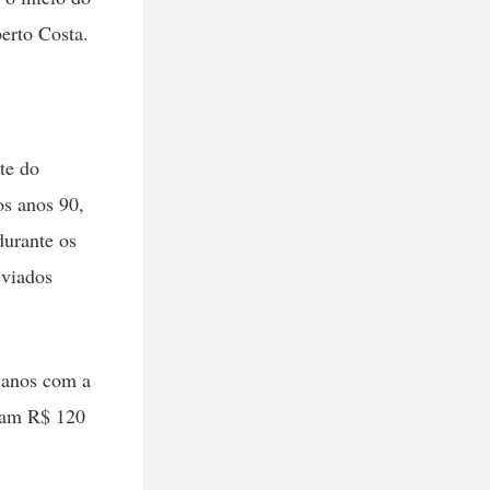
erto Costa.
te do
os anos 90,
durante os
sviados
 anos com a
ram R$ 120