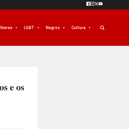
lheres
LGBT
Negros
Cultura
s e os