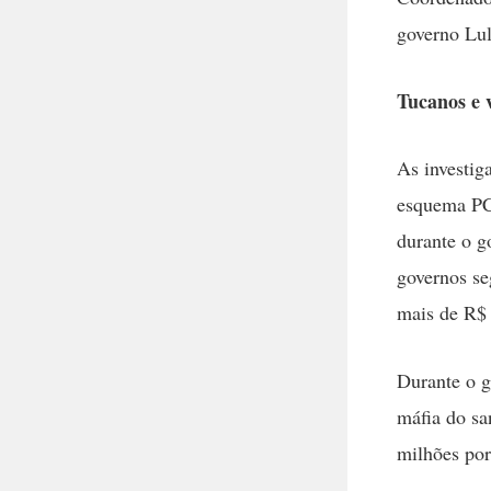
governo Lul
Tucanos e 
As investig
esquema PC 
durante o g
governos se
mais de R$ 
Durante o g
máfia do s
milhões por