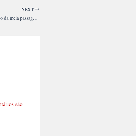
NEXT
Luta contra a limitação da meia passagem pega fogo em Fortaleza
tários são