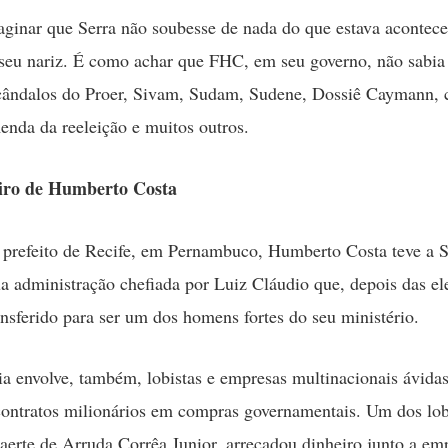
maginar que Serra não soubesse de nada do que estava acontec
seu nariz. É como achar que FHC, em seu governo, não sabia
scândalos do Proer, Sivam, Sudam, Sudene, Dossiê Caymann,
enda da reeleição e muitos outros.
ro de Humberto Costa
prefeito de Recife, em Pernambuco, Humberto Costa teve a S
a administração chefiada por Luiz Cláudio que, depois das el
ransferido para ser um dos homens fortes do seu ministério.
a envolve, também, lobistas e empresas multinacionais ávidas
ontratos milionários em compras governamentais. Um dos lob
aerte de Arruda Corrêa Junior, arrecadou dinheiro junto a em