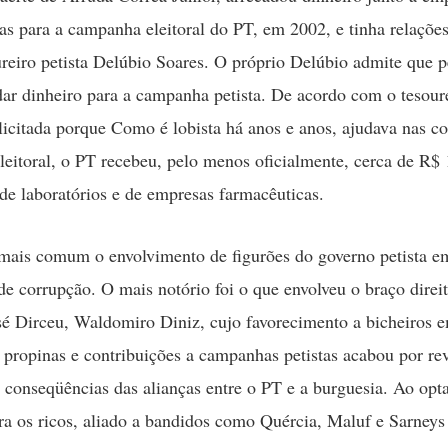
as para a campanha eleitoral do PT, em 2002, e tinha relações
reiro petista Delúbio Soares. O próprio Delúbio admite que p
dar dinheiro para a campanha petista. De acordo com o tesoure
olicitada porque Como é lobista há anos e anos, ajudava nas co
eitoral, o PT recebeu, pelo menos oficialmente, cerca de R$ 
de laboratórios e de empresas farmacêuticas.
mais comum o envolvimento de figurões do governo petista e
de corrupção. O mais notório foi o que envolveu o braço direi
sé Dirceu, Waldomiro Diniz, cujo favorecimento a bicheiros e
 propinas e contribuições a campanhas petistas acabou por rev
 conseqüências das alianças entre o PT e a burguesia. Ao opta
ra os ricos, aliado a bandidos como Quércia, Maluf e Sarneys 