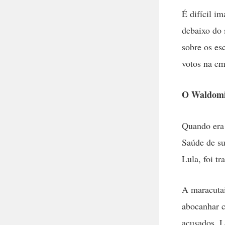
É difícil i
debaixo do 
sobre os e
votos na em
O Waldomi
Quando era 
Saúde de su
Lula, foi t
A maracutai
abocanhar c
acusados, L