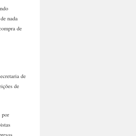
endo
 de nada
 compra de
ecretaria de
eições de
 por
istas
presas