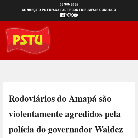
Ir
08/08/2026
CONHEÇA O PSTU
FAÇA PARTE
CONTRIBUA
FALE CONOSCO
para
o
conteúdo
Rodoviários do Amapá são
violentamente agredidos pela
polícia do governador Waldez