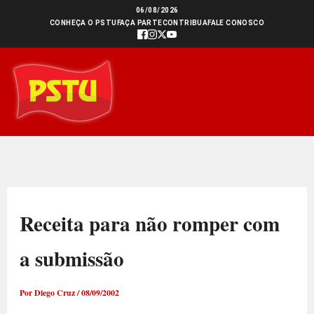
Ir
06/08/2026
CONHEÇA O PSTU
FAÇA PARTE
CONTRIBUA
FALE CONOSCO
para
o
conteúdo
Receita para não romper com
a submissão
Por
Diego Cruz
/
08/09/2002